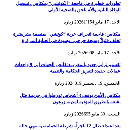
تطورات خطيرة في فاجعة “الكوتشي” بمكناس.. تسجيل
الوفاة الثانية والأم تلحق بالضحية الأولى
الأحد، 17 مايو 2026
1٬154
زيارة
مكناس: فاجعة انحراف عربة “كوتشي” بمنطقة بشريشرة
تخلف قتيلاً وسبعة جرحى.. وسيدة في العناية المركزة
الأحد، 17 مايو 2026
908
زيارة
تقسيم ترابي جديد بالمغرب: تقليص الجهات إلى 9 وإحداث
عمالات جديدة لتعزيز الحكامة والتنمية
الخميس، 19 ديسمبر 2024
819
زيارة
مكناس: الأمن يوقف 3 أشخاص تورطوا في جريمة قتل
بشعة بالطريق المؤدية لمدينة زرهون
السبت، 30 مايو 2026
695
زيارة
بعد اعتداء طال 12 تاجراً.. شرطة الحمامصية تنهي حالة