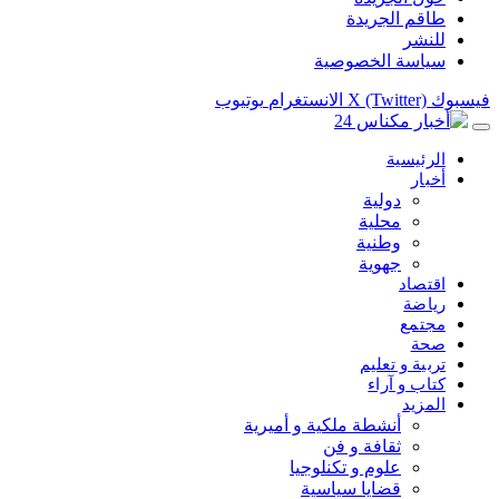
طاقم الجريدة
للنشر
سياسة الخصوصية
فيسبوك
X (Twitter)
الانستغرام
يوتيوب
الرئيسية
أخبار
دولية
محلية
وطنية
جهوية
اقتصاد
رياضة
مجتمع
صحة
تربية و تعليم
كتاب و آراء
المزيد
أنشطة ملكية و أميرية
ثقافة و فن
علوم و تكنلوجيا
قضايا سياسية