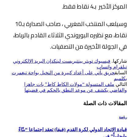
المركز الأخير بـ4 نقاط فقط.
وسيلعب المنتخب المغربي ، صاحب الصدارة بـ10
نقاط، مع نظيره البوروندي الثلاثاء القادم بالرباط،
في الجولة الأخيرة من التصفيات.
شاركها.
فيسبوك
تويتر
بينتيريست
لينكدإن
البريد الإلكتروني
تيلقرام
واتساب
السابق
حريق يأتي على أعداد كبيرة من النخيل بواحة تيغمرت
بكلميم
التالي
ملف المتسولة “مولات الكاط كاط” بات جاهزا
والقاضي يكشف عن موعد النطق بالحكم في قضيتها
المقالات
ذات الصلة
رياضة
قيادة الاتحاد الدولي لكرة القدم (فيفا) تعقد اجتماعا “بنّاءً
وإيجابياً” في