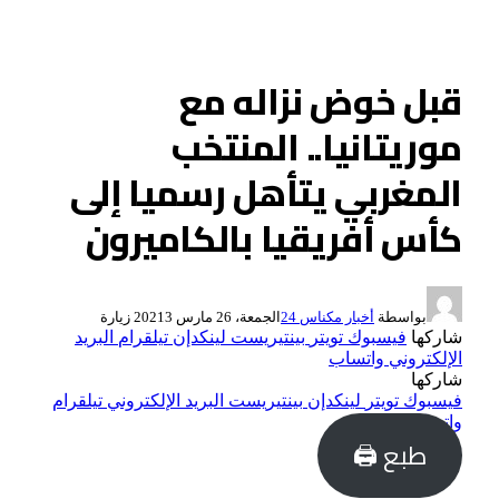
قبل خوض نزاله مع
موريتانيا.. المنتخب
المغربي يتأهل رسميا إلى
كأس أفريقيا بالكاميرون
بواسطة
أخبار مكناس 24
الجمعة، 26 مارس 2021
3
زيارة
شاركها
فيسبوك
تويتر
بينتيريست
لينكدإن
تيلقرام
البريد
الإلكتروني
واتساب
شاركها
فيسبوك
تويتر
لينكدإن
بينتيريست
البريد الإلكتروني
تيلقرام
واتساب
طبع 🖨