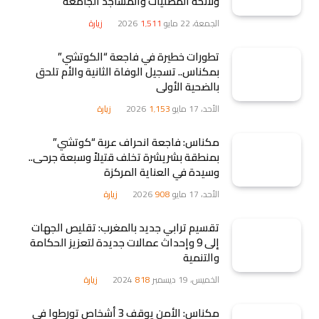
ولائحة المصليات والمساجد الجامعة
الجمعة، 22 مايو 2026
1٬511
زيارة
تطورات خطيرة في فاجعة “الكوتشي”
بمكناس.. تسجيل الوفاة الثانية والأم تلحق
بالضحية الأولى
الأحد، 17 مايو 2026
1٬153
زيارة
مكناس: فاجعة انحراف عربة “كوتشي”
بمنطقة بشريشرة تخلف قتيلاً وسبعة جرحى..
وسيدة في العناية المركزة
الأحد، 17 مايو 2026
908
زيارة
تقسيم ترابي جديد بالمغرب: تقليص الجهات
إلى 9 وإحداث عمالات جديدة لتعزيز الحكامة
والتنمية
الخميس، 19 ديسمبر 2024
818
زيارة
مكناس: الأمن يوقف 3 أشخاص تورطوا في