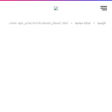
الرئيسية
قضايا سياسية
افتتاح السنغال لقنصلية بالداخلة يعكس قوة علاقات الصداقة العريقة متعددة الأبعاد بين البلدين (وزيرة سنغالية)
»
»