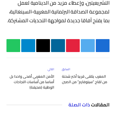
التشريعيتين، وإعطاء مزيد من الدينامية لعمل
لمجموعة الصداقة البرلمانية المغربية-السينغالية،
بما يفتح آفاقا جديدة لمواجهة التحديات المشتركة.
فيسبوك
تويتر
بينتيريست
لينكدإن
البريد
تيلقرام
واتساب
الإلكتروني
السابق
التالي
المغرب يتلقى قريبا أكبر شحنة
الأمن المغربي أضحى واحدا بل
من لقاح “سينوفارم” من الصين
أساسا من أساسات النجاحات
الوطنية (صحيفة)
المقالات
ذات الصلة