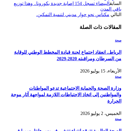
السابق
البيضاء تسجل 154 إصابة جديدة بكورونا.. وهذا توزيع
باقي المدن
التالي
مكناس نحو حوار مديني لتنمية التمكين.
المقالات
ذات الصلة
صحة
الرباط.. انعقاد اجتماع لجنة قيادة المخطط الوطني للوقاية
من السرطان ومراقبته 2020-2029
الأربعاء، 15 يوليو 2026
صحة
وزارة الصحة والحماية الاجتماعية تدعو المواطنات
والمواطنين إلى اتخاذ الاحتياطات اللازمة لمواجهة آثار موجة
الحرارة
الخميس، 2 يوليو 2026
صحة
الصحة العالمية تتوقع انتهاء تفشي فيروس هانتا رسميا في