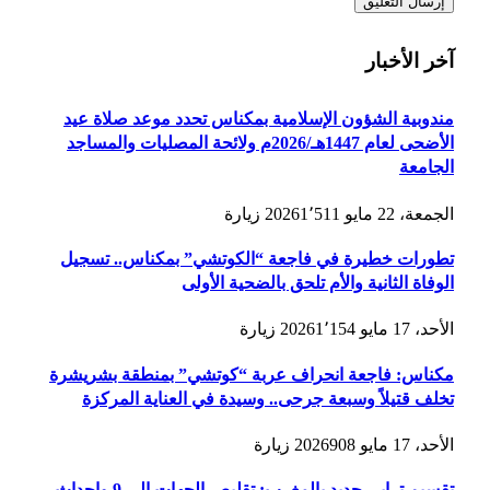
آخر الأخبار
مندوبية الشؤون الإسلامية بمكناس تحدد موعد صلاة عيد
الأضحى لعام 1447هـ/2026م ولائحة المصليات والمساجد
الجامعة
الجمعة، 22 مايو 2026
1٬511
زيارة
تطورات خطيرة في فاجعة “الكوتشي” بمكناس.. تسجيل
الوفاة الثانية والأم تلحق بالضحية الأولى
الأحد، 17 مايو 2026
1٬154
زيارة
مكناس: فاجعة انحراف عربة “كوتشي” بمنطقة بشريشرة
تخلف قتيلاً وسبعة جرحى.. وسيدة في العناية المركزة
الأحد، 17 مايو 2026
908
زيارة
تقسيم ترابي جديد بالمغرب: تقليص الجهات إلى 9 وإحداث