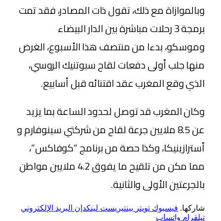
وبالموازاة مع ذلك، تقول ذات المصادر، فقد تمت
برمجة 3 رحلات مباشرة بين الدار البيضاء
وموسكو، بدءا من منتصف هذا الأسبوع، الغرض
منها جلب أولى دفعات لقاح سبوتنيك الروسي،
الذي وقع المغرب عقد اقتنائه قبل أسابيع.
وكان المغرب قد توصل لحدود الساعة بما يزيد
عن 8.5 ملايين جرعة لقاح من شركتي سينوفارم و
أسترازينيكا، وكذا حصة من برنامج “كوفاكس”،
مما مكن من تلقيح ما يفوق 4.2 ملايين مواطن
بالجرعتين الأولى والثانية.
شاركها.
فيسبوك
تويتر
بينتيريست
لينكدإن
البريد الإلكتروني
تيلقرام
واتساب