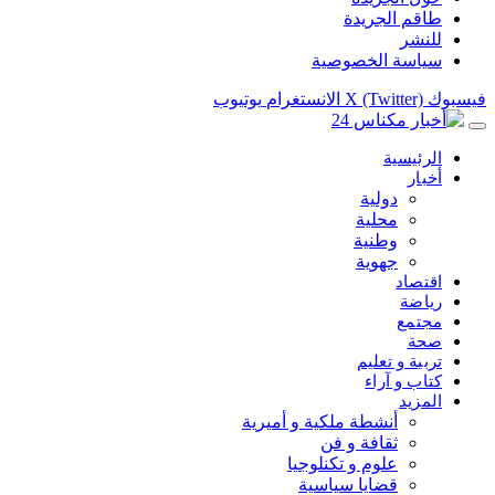
طاقم الجريدة
للنشر
سياسة الخصوصية
فيسبوك
X (Twitter)
الانستغرام
يوتيوب
الرئيسية
أخبار
دولية
محلية
وطنية
جهوية
اقتصاد
رياضة
مجتمع
صحة
تربية و تعليم
كتاب و آراء
المزيد
أنشطة ملكية و أميرية
ثقافة و فن
علوم و تكنلوجيا
قضايا سياسية