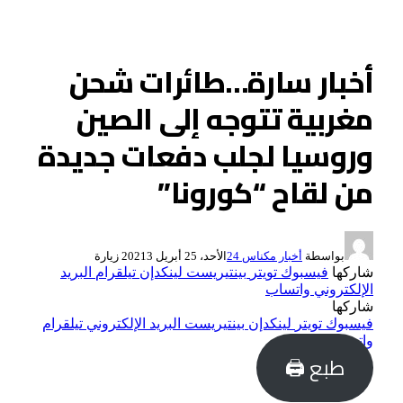
أخبار سارة…طائرات شحن
مغربية تتوجه إلى الصين
وروسيا لجلب دفعات جديدة
من لقاح “كورونا”
بواسطة
أخبار مكناس 24
الأحد، 25 أبريل 2021
3
زيارة
شاركها
فيسبوك
تويتر
بينتيريست
لينكدإن
تيلقرام
البريد
الإلكتروني
واتساب
شاركها
فيسبوك
تويتر
لينكدإن
بينتيريست
البريد الإلكتروني
تيلقرام
واتساب
طبع 🖨