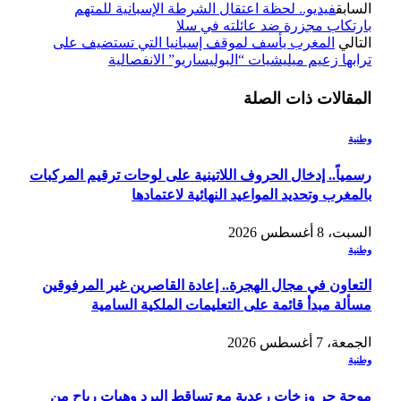
السابق
فيديو.. لحظة اعتقال الشرطة الإسبانية للمتهم
بارتكاب مجزرة ضد عائلته في سلا
التالي
المغرب يأسف لموقف إسبانيا التي تستضيف على
ترابها زعيم ميليشيات “البوليساريو” الانفصالية
المقالات
ذات الصلة
وطنية
رسمياً.. إدخال الحروف اللاتينية على لوحات ترقيم المركبات
بالمغرب وتحديد المواعيد النهائية لاعتمادها
السبت، 8 أغسطس 2026
وطنية
التعاون في مجال الهجرة.. إعادة القاصرين غير المرفوقين
مسألة مبدأ قائمة على التعليمات الملكية السامية
الجمعة، 7 أغسطس 2026
وطنية
موجة حر وزخات رعدية مع تساقط البرد وهبات رياح من