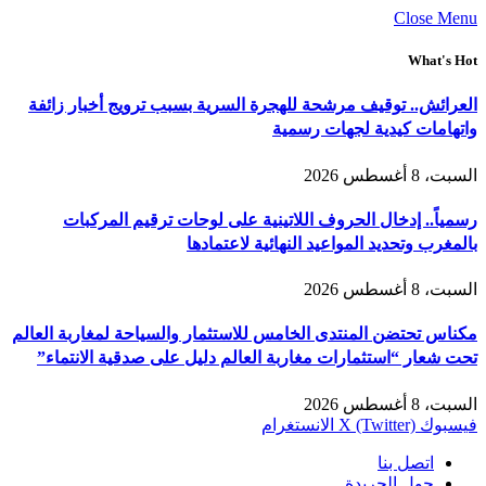
Close Menu
What's Hot
العرائش.. توقيف مرشحة للهجرة السرية بسبب ترويج أخبار زائفة
واتهامات كيدية لجهات رسمية
السبت، 8 أغسطس 2026
رسمياً.. إدخال الحروف اللاتينية على لوحات ترقيم المركبات
بالمغرب وتحديد المواعيد النهائية لاعتمادها
السبت، 8 أغسطس 2026
مكناس تحتضن المنتدى الخامس للاستثمار والسياحة لمغاربة العالم
تحت شعار “استثمارات مغاربة العالم دليل على صدقية الانتماء”
السبت، 8 أغسطس 2026
فيسبوك
X (Twitter)
الانستغرام
اتصل بنا
حول الجريدة