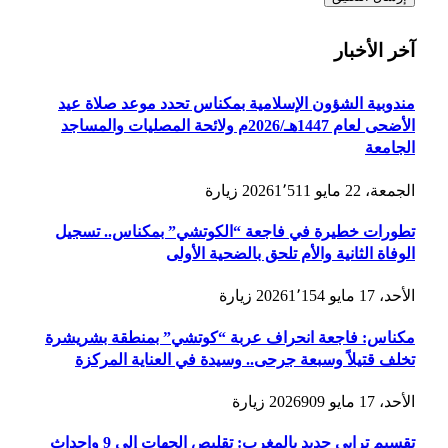
آخر الأخبار
مندوبية الشؤون الإسلامية بمكناس تحدد موعد صلاة عيد
الأضحى لعام 1447هـ/2026م ولائحة المصليات والمساجد
الجامعة
الجمعة، 22 مايو 2026
1٬511
زيارة
تطورات خطيرة في فاجعة “الكوتشي” بمكناس.. تسجيل
الوفاة الثانية والأم تلحق بالضحية الأولى
الأحد، 17 مايو 2026
1٬154
زيارة
مكناس: فاجعة انحراف عربة “كوتشي” بمنطقة بشريشرة
تخلف قتيلاً وسبعة جرحى.. وسيدة في العناية المركزة
الأحد، 17 مايو 2026
909
زيارة
تقسيم ترابي جديد بالمغرب: تقليص الجهات إلى 9 وإحداث