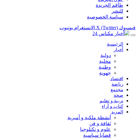
طاقم الجريدة
للنشر
سياسة الخصوصية
فيسبوك
X (Twitter)
الانستغرام
يوتيوب
الرئيسية
أخبار
دولية
محلية
وطنية
جهوية
اقتصاد
رياضة
مجتمع
صحة
تربية و تعليم
كتاب و آراء
المزيد
أنشطة ملكية و أميرية
ثقافة و فن
علوم و تكنلوجيا
قضايا سياسية