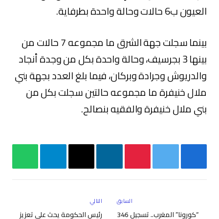
العيون ب6 حالات وحالة واحدة بطرفاية.
بينما سجلت جهة الشرق ما مجموعه 7 حالات من
بينها 3 بجرسيف، وحالة واحدة بكل من وجدة أنجاد
والدريوش وجرادة وبركان، فيما بلغ العدد بجهة بني
ملال خنيفرة ما مجموعه حالتين سجلت بكل من
بني ملال خنيفرة والفقيه بنصالح.
فيسبوك
تويتر
بينتيريست
لينكدإن
البريد
تيلقرام
واتساب
الإلكتروني
السابق
التالي
“كورونا” المغرب.. تسجيل 346
رئيس الحكومة يحث على تعزيز