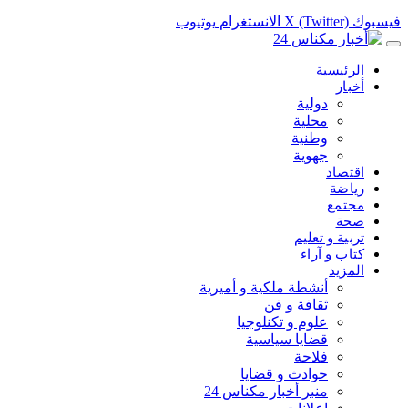
فيسبوك
X (Twitter)
الانستغرام
يوتيوب
الرئيسية
أخبار
دولية
محلية
وطنية
جهوية
اقتصاد
رياضة
مجتمع
صحة
تربية و تعليم
كتاب و آراء
المزيد
أنشطة ملكية و أميرية
ثقافة و فن
علوم و تكنلوجيا
قضايا سياسية
فلاحة
حوادث و قضايا
منبر أخبار مكناس 24