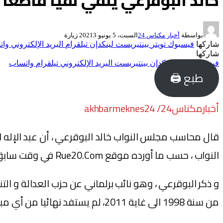
خالد البوقرعي ينفي نفيا قاطعا
بواسطة
أخبار مكناس 24
السبت، 5 يونيو 2021
3
زيارة
شاركها
فيسبوك
تويتر
بينتيريست
لينكدإن
تيلقرام
البريد الإلكتروني
وات
شاركها
فيسبوك
تويتر
لينكدإن
بينتيريست
البريد الإلكتروني
تيلقرام
واتساب
طبع 🖨
أخبارمكناس24/ akhbarmeknes24
قال محاسب مجلس النواب خالد البوقرعي ، أن عبد الإله
النواب ، حسب ما أورده موقع Rue20.Com في وقت سابق.
و ذكر البوقرعي ، وهو نائب برلماني عن حزب العدالة و ال
من سنة 1998 الى غاية 2011، لم يستفد نهائيا من أي مبلغ مرتبط بعملية تصفية صندوق معاشات أعضاء مجلس النواب”.