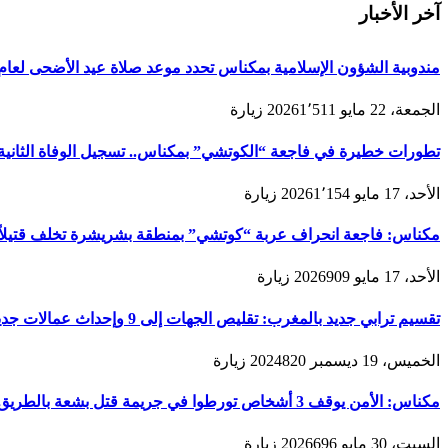
آخر الأخبار
مندوبية الشؤون الإسلامية بمكناس تحدد موعد صلاة عيد الأضحى لعام 1447هـ/2026م ولائحة المصليات والمساجد الجامع
الجمعة، 22 مايو 2026
1٬511
زيارة
تطورات خطيرة في فاجعة “الكوتشي” بمكناس.. تسجيل الوفاة الثانية و
الأحد، 17 مايو 2026
1٬154
زيارة
مكناس: فاجعة انحراف عربة “كوتشي” بمنطقة بشريشرة تخلف قتيلاً 
الأحد، 17 مايو 2026
909
زيارة
تقسيم ترابي جديد بالمغرب: تقليص الجهات إلى 9 وإحداث عمالات جديدة لتعزيز الحكامة والتنمية
الخميس، 19 ديسمبر 2024
820
زيارة
مكناس: الأمن يوقف 3 أشخاص تورطوا في جريمة قتل بشعة بالطريق المؤدية لمدينة زرهون
السبت، 30 مايو 2026
696
زيارة