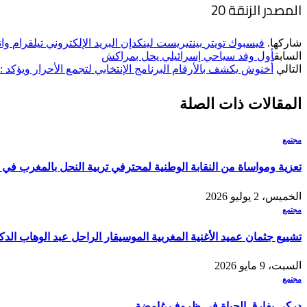
المصدر الزنقة 20
شاركها.
فيسبوك
تويتر
بينتيريست
لينكدإن
البريد الإلكتروني
تيلقرام
وا
السابق
أول وفد سياحي إسرائيلي يحل بمراكش
التالي
أخنوش يكشف بالأرقام البرنامج الإنتخابي لتجمع الأحرار ويؤكد
المقالات
ذات الصلة
مجتمع
تعزية ومواساة من النقابة الوطنية لمحترفي تربية النحل بالمغرب في و
الخميس، 2 يوليو 2026
مجتمع
تشييع جثمان عميد الأغنية المغربية الموسيقار الراحل عبد الوهاب الدكا
السبت، 9 مايو 2026
مجتمع
دركي يفارق الحياة في ظروف غامضة