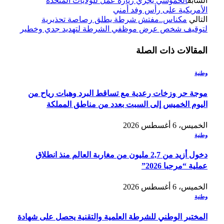
السابق
الحموشي يجري زيارة عمل للولايات المتحدة
الأمريكية على رأس وفد أمني
التالي
مكناس..مفتش شرطة يطلق رصاصة تحذيرية
لتوقيف شخص عرض موظفي الشرطة لتهديد جدي وخطير
المقالات
ذات الصلة
وطنية
موجة حر وزخات رعدية مع تساقط البرد وهبات رياح من
اليوم الخميس إلى السبت بعدد من مناطق المملكة
الخميس، 6 أغسطس 2026
وطنية
دخول أزيد من 2,7 مليون من مغاربة العالم منذ انطلاق
عملية “مرحبا 2026”
الخميس، 6 أغسطس 2026
وطنية
المختبر الوطني للشرطة العلمية والتقنية يحصل على شهادة