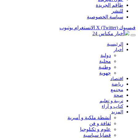
طاقم الجريدة
للنشر
سياسة الخصوصية
فيسبوك
X (Twitter)
الانستغرام
يوتيوب
الرئيسية
أخبار
دولية
محلية
وطنية
جهوية
اقتصاد
رياضة
مجتمع
صحة
تربية و تعليم
كتاب و آراء
المزيد
أنشطة ملكية و أميرية
ثقافة و فن
علوم و تكنلوجيا
قضايا سياسية