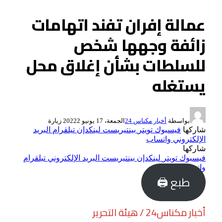
عمالة إفران تفند اتهامات
زائفة وجهها شخص
للسلطات بشأن إغلاق محل
يستغله
بواسطة
أخبار مكناس 24
الجمعة، 17 يونيو 2022
2
زيارة
شاركها
فيسبوك
تويتر
بينتيريست
لينكدإن
تيلقرام
البريد
الإلكتروني
واتساب
شاركها
فيسبوك
تويتر
لينكدإن
بينتيريست
البريد الإلكتروني
تيلقرام
واتساب
طبع 🖨
أخبار مكناس24 / هيئة التحرير