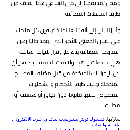
ومحل تقديمها) إلى حين البت في هذا الملف من
طرف السلطات القضائية”.
وأبرز البيان إلى أنه “تبعا لما ذكر، فإن كل ما جاء
على لسان المعني بالأمر، الذي يوجد حاليا رهن
المتابعة القضائية بناء على قرار للنيابة العامة،
هي ادعاءات واهية ولا تمت للحقيقة بصلة، وأن
كل الإجراءات المتخذة من قبل مختلف المصالح
المتدخلة جاءت طبقا للأحكام والشكليات
المنصوص عليها قانونا، دون تجاوز أو تعسف أو
محاباة.
شاركها.
فيسبوك
تويتر
بينتيريست
لينكدإن
البريد الإلكتروني
تيلقرام
واتساب