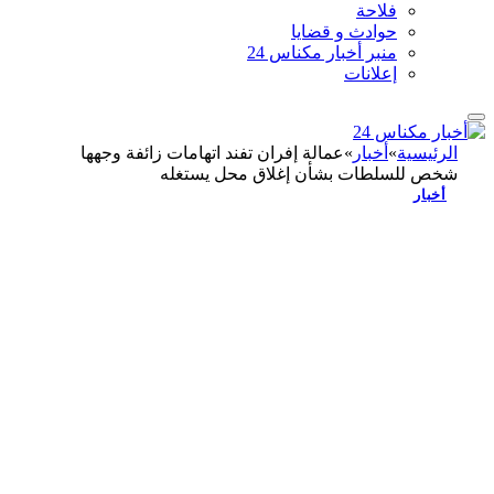
فلاحة
حوادث و قضايا
منبر أخبار مكناس 24
إعلانات
الرئيسية
»
أخبار
»
عمالة إفران تفند اتهامات زائفة وجهها
شخص للسلطات بشأن إغلاق محل يستغله
أخبار