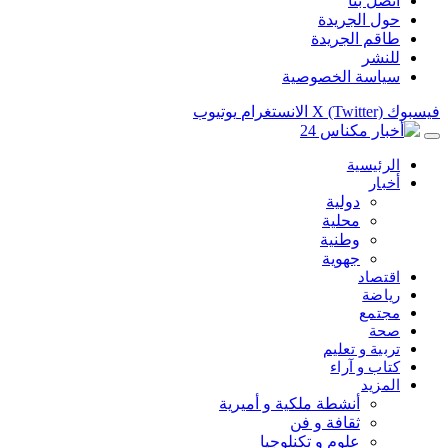
اتصل بنا
حول الجريدة
طاقم الجريدة
للنشر
سياسة الخصوصية
فيسبوك
X (Twitter)
الانستغرام
يوتيوب
الرئيسية
أخبار
دولية
محلية
وطنية
جهوية
اقتصاد
رياضة
مجتمع
صحة
تربية و تعليم
كتاب و آراء
المزيد
أنشطة ملكية و أميرية
ثقافة و فن
علوم و تكنلوجيا