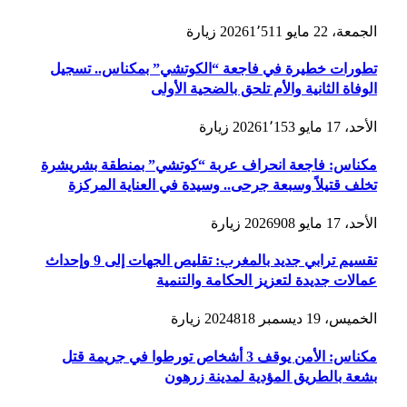
الجمعة، 22 مايو 2026
1٬511
زيارة
تطورات خطيرة في فاجعة “الكوتشي” بمكناس.. تسجيل
الوفاة الثانية والأم تلحق بالضحية الأولى
الأحد، 17 مايو 2026
1٬153
زيارة
مكناس: فاجعة انحراف عربة “كوتشي” بمنطقة بشريشرة
تخلف قتيلاً وسبعة جرحى.. وسيدة في العناية المركزة
الأحد، 17 مايو 2026
908
زيارة
تقسيم ترابي جديد بالمغرب: تقليص الجهات إلى 9 وإحداث
عمالات جديدة لتعزيز الحكامة والتنمية
الخميس، 19 ديسمبر 2024
818
زيارة
مكناس: الأمن يوقف 3 أشخاص تورطوا في جريمة قتل
بشعة بالطريق المؤدية لمدينة زرهون