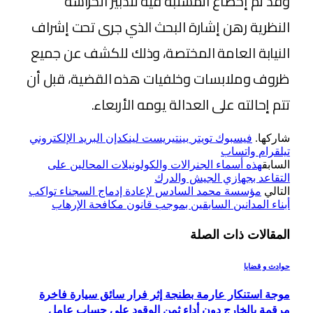
وقد تم إخضاع المشتبه فيه لتدبير الحراسة
النظرية رهن إشارة البحث الذي جرى تحت إشراف
النيابة العامة المختصة، وذلك للكشف عن جميع
ظروف وملابسات وخلفيات هذه القضية، قبل أن
تتم إحالته على العدالة يومه الأربعاء.
شاركها.
فيسبوك
تويتر
بينتيريست
لينكدإن
البريد الإلكتروني
تيلقرام
واتساب
السابق
هذه أسماء الجنرالات والكولونيلات المحالين على
التقاعد بجهازي الجيش والدرك
التالي
مؤسسة محمد السادس لإعادة إدماج السجناء تواكب
أبناء المدانين السابقين بموجب قانون مكافحة الإرهاب
المقالات
ذات الصلة
حوادث و قضايا
موجة استنكار عارمة بطنجة إثر فرار سائق سيارة فاخرة
مرقمة بالخارج دون أداء ثمن الوقود على حساب عامل