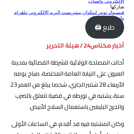
الإلكتروني
واتساب
شاركها
فيسبوك
تويتر
لينكدإن
بينتيريست
البريد الإلكتروني
تيلقرام
واتساب
طبع 🖨
أخبار مكناس24 / هيئة التحرير
أحالت المصلحة الولائية للشرطة القضائية بمدينة
العيون على النيابة العامة المختصة، صباح يومه
الأربعاء 28 شتنبر الجاري، شخصا يبلغ من العمر 23
سنة، يشتبه في تورطه في قضية تتعلق بالضرب
والجرح البليغين باستعمال السلاح الأبيض.
وكان المشتبه فيه قد أقدم، في الساعات الأولى