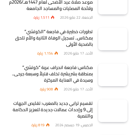
موعد صلاة عيد الأضحى لعام 1447هـ/2026م
ولائحة المصليات والمساجد الجامعة
الجمعة، 22 مايو 2026
1٬511
زيارة
تطورات خطيرة في فاجعة “الكوتشي”
بمكناس.. تسجيل الوفاة الثانية والأم تلحق
بالضحية الأولى
الأحد، 17 مايو 2026
1٬154
زيارة
مكناس: فاجعة انحراف عربة “كوتشي”
بمنطقة بشريشرة تخلف قتيلاً وسبعة جرحى..
وسيدة في العناية المركزة
الأحد، 17 مايو 2026
908
زيارة
تقسيم ترابي جديد بالمغرب: تقليص الجهات
إلى 9 وإحداث عمالات جديدة لتعزيز الحكامة
والتنمية
الخميس، 19 ديسمبر 2024
819
زيارة