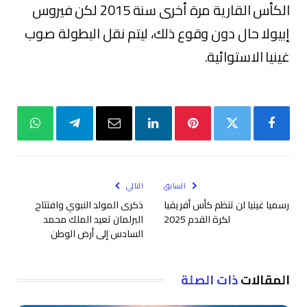
الكأس القارية مرة أخرى سنة 2015 لكن فيروس
إبيولا حال دون وقوع ذلك، ليتم نقل البطولة صوب
غينيا الاستوائية.
فيسبوك
تويتر
بينتيريست
لينكدإن
البريد
تيلقرام
واتساب
الإلكتروني
السابق
التالي
رسميا غينيا لن تنظم كأس أفريقيا
ذكرى المولد النبوي وافتتاح
لكرة القدم 2025
البرلمان تعيد الملك محمد
السادس إلى أرض الوطن
المقالات
ذات الصلة