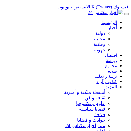
فيسبوك
X (Twitter)
الانستغرام
يوتيوب
الرئيسية
أخبار
دولية
محلية
وطنية
جهوية
اقتصاد
رياضة
مجتمع
صحة
تربية و تعليم
كتاب و آراء
المزيد
أنشطة ملكية و أميرية
ثقافة و فن
علوم و تكنلوجيا
قضايا سياسية
فلاحة
حوادث و قضايا
منبر أخبار مكناس 24