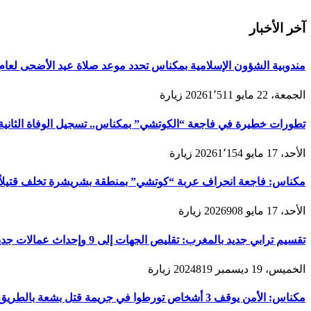
آخر الأخبار
مندوبية الشؤون الإسلامية بمكناس تحدد موعد صلاة عيد الأضحى لعام 1447هـ/2026م ولائحة المصليات والمساجد الجامع
الجمعة، 22 مايو 2026
1٬511
زيارة
تطورات خطيرة في فاجعة “الكوتشي” بمكناس.. تسجيل الوفاة الثانية و
الأحد، 17 مايو 2026
1٬154
زيارة
مكناس: فاجعة انحراف عربة “كوتشي” بمنطقة بشريشرة تخلف قتيلاً 
الأحد، 17 مايو 2026
908
زيارة
تقسيم ترابي جديد بالمغرب: تقليص الجهات إلى 9 وإحداث عمالات جديدة لتعزيز الحكامة والتنمية
الخميس، 19 ديسمبر 2024
819
زيارة
مكناس: الأمن يوقف 3 أشخاص تورطوا في جريمة قتل بشعة بالطريق المؤدية لمدينة زرهون