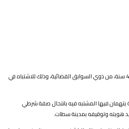
تمكنت عناصر الشرطة القضائية في مدينة بنسليمان، يوم أمس الإثنين (16 يناير)، من توقيف شخص يبلغ من العمر 41 سنة، من ذوي السوابق القضائية، وذلك للاشتباه في
ة يتهمان فيها المشتبه فيه بانتحال صفة شرطي
ديد هويته وتوقيفه بمدينة سطات.