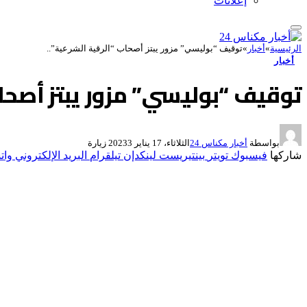
إعلانات
الرئيسية
»
أخبار
»
توقيف “بوليسي” مزور يبتز أصحاب “الرقية الشرعية”..
أخبار
توقيف “بوليسي” مزور يبتز أصحاب
بواسطة
أخبار مكناس 24
الثلاثاء، 17 يناير 2023
3
زيارة
شاركها
فيسبوك
تويتر
بينتيريست
لينكدإن
تيلقرام
البريد الإلكتروني
وات