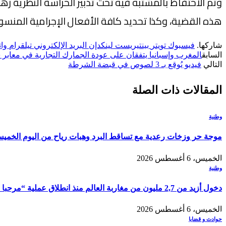
وتم الاحتفاظ بالمشتبه فيه تحت تدبير الحراسة النظرية
هذه القضية، وكذا تحديد كافة الأفعال الإجرامية المنسوب
شاركها.
فيسبوك
تويتر
بينتيريست
لينكدإن
البريد الإلكتروني
تيلقرام
وا
السابق
المغرب وإسبانيا يتفقان على عودة الجمارك التجارية في معابر س
التالي
فيديو يُوقع بـ 3 لصوص في قبضة الشرطة
المقالات
ذات الصلة
وطنية
موجة حر وزخات رعدية مع تساقط البرد وهبات رياح من اليوم الخمي
الخميس، 6 أغسطس 2026
وطنية
دخول أزيد من 2,7 مليون من مغاربة العالم منذ انطلاق عملية “مرحبا 2026”
الخميس، 6 أغسطس 2026
حوادث و قضايا