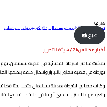
شاركها
فيسبوك
تويتر
لينكدإن
بينتيريست
البريد الإلكتروني
تيلقرام
واتساب
طبع 🖨
أخبار مكناس24 / هيئة التحرير
تورطه في قضية تتعلق بالابتزاز وانتحال صفة ينظمها القا
وكانت مصالح الشرطة بمدينة بنسليمان فتحت بحثا قضائي
وتعريضهما للابتزاز، بدعوى أنهما في حالة خلاف مع القا