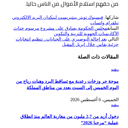
من حقهم استلام الأموال من الناس حاليا.
شاركها.
فيسبوك
تويتر
بينتيريست
لينكدإن
البريد الإلكتروني
تيلقرام
واتساب
السابق
مجلس الحكومة يصادق على مشروع مرسوم حداث
الأكاديميات الجهوية للتربية والتكوين
التالي
بعد إحالة البوصيري على الجنايات.. تنظيم انتخابات
جزئية بفاس خلال ابريل المقبل
المقالات
ذات الصلة
وطنية
موجة حر وزخات رعدية مع تساقط البرد وهبات رياح من
اليوم الخميس إلى السبت بعدد من مناطق المملكة
الخميس، 6 أغسطس 2026
وطنية
دخول أزيد من 2,7 مليون من مغاربة العالم منذ انطلاق
عملية “مرحبا 2026”