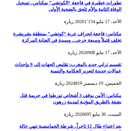
تطورات خطيرة في فاجعة “الكوتشي” بمكناس.. تسجيل
الوفاة الثانية والأم تلحق بالضحية الأولى
الأحد، 17 مايو 2026
1٬154
زيارة
مكناس: فاجعة انحراف عربة “كوتشي” بمنطقة بشريشرة
تخلف قتيلاً وسبعة جرحى.. وسيدة في العناية المركزة
الأحد، 17 مايو 2026
908
زيارة
تقسيم ترابي جديد بالمغرب: تقليص الجهات إلى 9 وإحداث
عمالات جديدة لتعزيز الحكامة والتنمية
الخميس، 19 ديسمبر 2024
819
زيارة
مكناس: الأمن يوقف 3 أشخاص تورطوا في جريمة قتل
بشعة بالطريق المؤدية لمدينة زرهون
السبت، 30 مايو 2026
695
زيارة
بعد اعتداء طال 12 تاجراً.. شرطة الحمامصية تنهي حالة