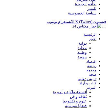
طاقم الجريدة
للنشر
سياسة الخصوصية
فيسبوك
X (Twitter)
الانستغرام
يوتيوب
الرئيسية
أخبار
دولية
محلية
وطنية
جهوية
اقتصاد
رياضة
مجتمع
صحة
تربية و تعليم
كتاب و آراء
المزيد
أنشطة ملكية و أميرية
ثقافة و فن
علوم و تكنلوجيا
قضايا سياسية