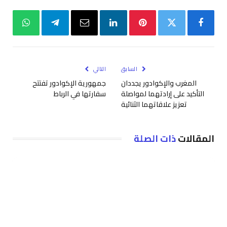
فيسبوك
تويتر
بينتيريست
لينكدإن
البريد
تيلقرام
واتساب
الإلكتروني
السابق
التالي
المغرب والإكوادور يجددان
جمهورية الإكوادور تفتتح
التأكيد على إرادتهما لمواصلة
سفارتها في الرباط
تعزيز علاقاتهما الثنائية
المقالات
ذات الصلة