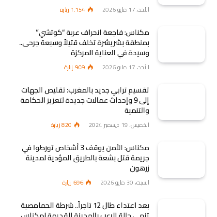
الأحد، 17 مايو 2026
1٬154
زيارة
مكناس: فاجعة انحراف عربة “كوتشي”
بمنطقة بشريشرة تخلف قتيلاً وسبعة جرحى..
وسيدة في العناية المركزة
الأحد، 17 مايو 2026
909
زيارة
تقسيم ترابي جديد بالمغرب: تقليص الجهات
إلى 9 وإحداث عمالات جديدة لتعزيز الحكامة
والتنمية
الخميس، 19 ديسمبر 2024
820
زيارة
مكناس: الأمن يوقف 3 أشخاص تورطوا في
جريمة قتل بشعة بالطريق المؤدية لمدينة
زرهون
السبت، 30 مايو 2026
696
زيارة
بعد اعتداء طال 12 تاجراً.. شرطة الحمامصية
تنهي حالة الرعب بالمدينة القديمة لمكناس