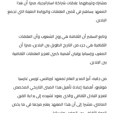
مشترك وتربطهما علاقات شراكة استراتيجية، مبرزا أن هذا
المعهد يساهم في تثمين العلاقات والروابط المتينة التي تجمع
البلدين.
وتابع السفير أن الثقافة هي روح الشعوب وأن العلاقات
الثقافية هي جزء من التاريخ الطويل بين البلدين، مبرزا أن
المغرب وإسبانيا يوليان أهمية كبرى لتعزيز العلاقات الثقافية
بين البلدين.
من جانبه، أبرز المدير العام لمعهد ثيربانتس، لويس غارسيا
مونتيرو، أهمية إعادة تأهيل هذا المبنى التاريخي المخصص
لتعزيز التبادل الثقافي والذي يعود تشييده إلى بداية القرن
الماضي، مشيرا إلى أن هذا المعهد يعتبر مرجعا في ما يخص
الحوار الثقافي بين المغرب وإسبانيا.