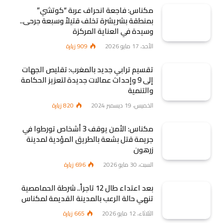
مكناس: فاجعة انحراف عربة “كوتشي”
بمنطقة بشريشرة تخلف قتيلاً وسبعة جرحى..
وسيدة في العناية المركزة
الأحد، 17 مايو 2026
909
زيارة
تقسيم ترابي جديد بالمغرب: تقليص الجهات
إلى 9 وإحداث عمالات جديدة لتعزيز الحكامة
والتنمية
الخميس، 19 ديسمبر 2024
820
زيارة
مكناس: الأمن يوقف 3 أشخاص تورطوا في
جريمة قتل بشعة بالطريق المؤدية لمدينة
زرهون
السبت، 30 مايو 2026
696
زيارة
بعد اعتداء طال 12 تاجراً.. شرطة الحمامصية
تنهي حالة الرعب بالمدينة القديمة لمكناس
الثلاثاء، 12 مايو 2026
665
زيارة