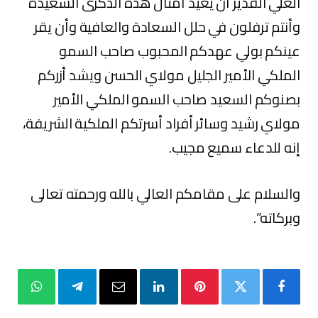
العلي القدير أن يعيد أمثال هذه الذكرى السعيدة
وأنتم ترفلون في حلل السعادة والعافية وأن يقر
عينكم بولي عهدكم المحبوب صاحب السمو
الملكي الأمير الجليل مولاي الحسن ويشد أزركم
بصنوكم السعيد صاحب السمو الملكي الأمير
مولاي رشيد وسائر أفراد أسرتكم الملكية الشريفة،
إنه للدعاء سميع مجيب.
والسلام على مقامكم العالي بالله ورحمته تعالى
وبركاته”.
فيسبوك
تويتر
بينتيريست
لينكدإن
البريد
تيلقرام
واتساب