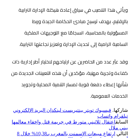
ويأتي هذا التنصيب في سياق إعادة هيكلة الإدارة الترابية
بالإقليم، بهدف ترسيخ مبادئ الحكامة الجيدة وربط
المسؤولية بالمحاسبة، انسجامًا مع التوجيهات الملكية
السامية الرامية إلى تحديث الإدارة وتعزيز نجاعتها الترابية.
وقد عبّر عدد من الحاضرين عن ارتياحهم لاختيار أطر إدارية ذات
كفاءة وتجربة مهنية، مؤكدين أن هذه التعيينات الجديدة من
شأنها إعطاء دفعة قوية لمسار التنمية المحلية وتجويد
الخدمات العمومية.
شاركها.
فيسبوك
تويتر
بينتيريست
لينكدإن
البريد الإلكتروني
تيلقرام
واتساب
السابق
اعتقال ثلاثيني متورط في جريمة قتل واخفاء معالمها
ببني ملال
التالي
ارتفاع مبيعات الإسمنت بالمغرب بـ10,38% خلال 8