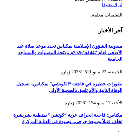
اترك تعليقاً
التعليقات مغلقة.
آخر الأخبار
مندوبية الشؤون الإسلامية بمكناس تحدد موعد صلاة عيد
الأضحى لعام 1447هـ/2026م ولائحة المصليات والمساجد
الجامعة
الجمعة، 22 مايو 2026
1٬511
زيارة
تطورات خطيرة في فاجعة “الكوتشي” بمكناس.. تسجيل
الوفاة الثانية والأم تلحق بالضحية الأولى
الأحد، 17 مايو 2026
1٬154
زيارة
مكناس: فاجعة انحراف عربة “كوتشي” بمنطقة بشريشرة
تخلف قتيلاً وسبعة جرحى.. وسيدة في العناية المركزة