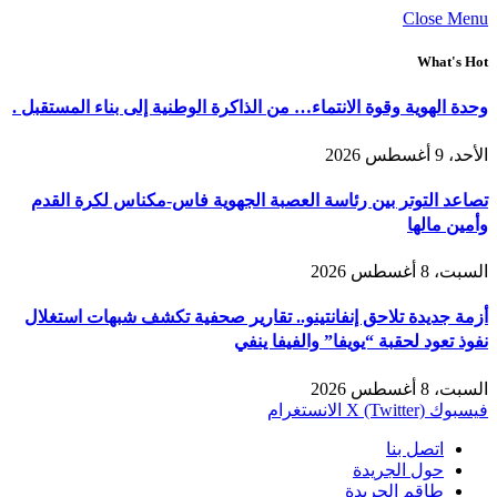
Close Menu
What's Hot
وحدة الهوية وقوة الانتماء… من الذاكرة الوطنية إلى بناء المستقبل .
الأحد، 9 أغسطس 2026
تصاعد التوتر بين رئاسة العصبة الجهوية فاس-مكناس لكرة القدم
وأمين مالها
السبت، 8 أغسطس 2026
أزمة جديدة تلاحق إنفانتينو.. تقارير صحفية تكشف شبهات استغلال
نفوذ تعود لحقبة “يويفا” والفيفا ينفي
السبت، 8 أغسطس 2026
فيسبوك
X (Twitter)
الانستغرام
اتصل بنا
حول الجريدة
طاقم الجريدة