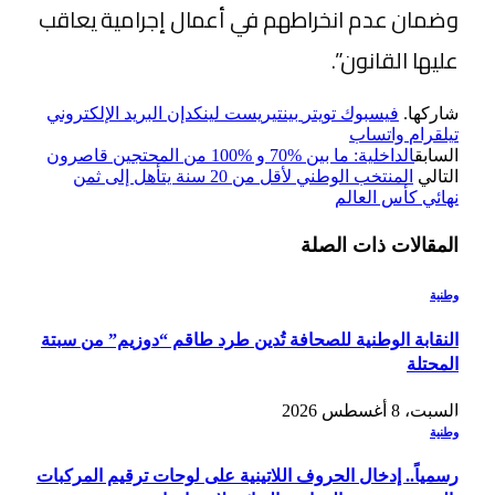
وضمان عدم انخراطهم في أعمال إجرامية يعاقب
عليها القانون”.
شاركها.
فيسبوك
تويتر
بينتيريست
لينكدإن
البريد الإلكتروني
تيلقرام
واتساب
السابق
الداخلية: ما بين %70 و %100 من المحتجين قاصرون
التالي
المنتخب الوطني لأقل من 20 سنة يتأهل إلى ثمن
نهائي كأس العالم
المقالات
ذات الصلة
وطنية
النقابة الوطنية للصحافة تُدين طرد طاقم “دوزيم” من سبتة
المحتلة
السبت، 8 أغسطس 2026
وطنية
رسمياً.. إدخال الحروف اللاتينية على لوحات ترقيم المركبات