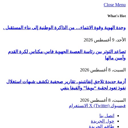
Close Menu
What's Hot
وحدة الهوية وقوة الانتماء… من الذاكرة الوطنية إلى بناء المستقبل .
الأحد، 9 أغسطس 2026
تصاعد التوتر بين رئاسة العصبة الجهوية فاس-مكناس لكرة القدم
وأمين مالها
السبت، 8 أغسطس 2026
أزمة جديدة تلاحق إنفانتينو.. تقارير صحفية تكشف شبهات استغلال
نفوذ تعود لحقبة “يويفا” والفيفا ينفي
السبت، 8 أغسطس 2026
فيسبوك
X (Twitter)
الانستغرام
اتصل بنا
حول الجريدة
طاقم الجريدة