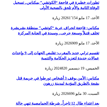
تطورات خطيرة في فاجعة “الكوتشي” بمكناس.. تسجيل
الوفاة الثانية والأم تلحق بالضحية الأولى
الأحد، 17 مايو 2026
1٬154
زيارة
مكناس: فاجعة انحراف عربة “كوتشي” بمنطقة بشريشرة
تخلف قتيلاً وسبعة جرحى.. وسيدة في العناية المركزة
الأحد، 17 مايو 2026
909
زيارة
تقسيم ترابي جديد بالمغرب: تقليص الجهات إلى 9 وإحداث
عمالات جديدة لتعزيز الحكامة والتنمية
الخميس، 19 ديسمبر 2024
820
زيارة
مكناس: الأمن يوقف 3 أشخاص تورطوا في جريمة قتل
بشعة بالطريق المؤدية لمدينة زرهون
السبت، 30 مايو 2026
696
زيارة
بعد اعتداء طال 12 تاجراً.. شرطة الحمامصية تنهي حالة