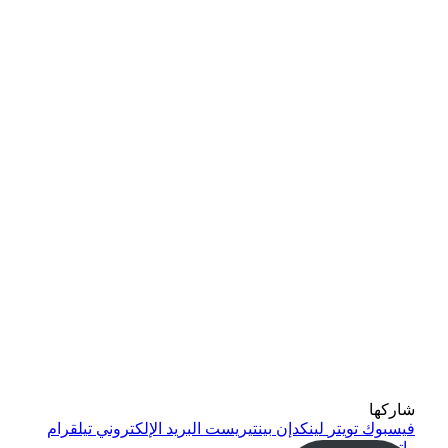
شاركها
فيسبوك
تويتر
لينكدإن
بينتيريست
البريد الإلكتروني
تيلقرام
واتساب