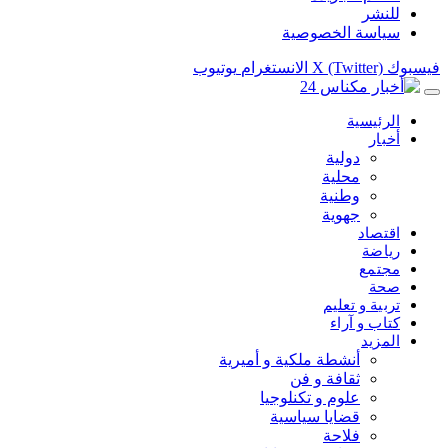
للنشر
سياسة الخصوصية
فيسبوك
X (Twitter)
الانستغرام
يوتيوب
الرئيسية
أخبار
دولية
محلية
وطنية
جهوية
اقتصاد
رياضة
مجتمع
صحة
تربية و تعليم
كتاب و آراء
المزيد
أنشطة ملكية و أميرية
ثقافة و فن
علوم و تكنلوجيا
قضايا سياسية
فلاحة