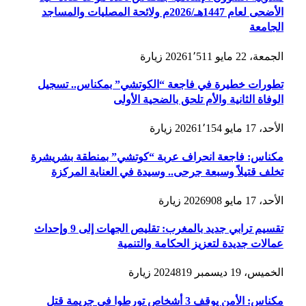
الأضحى لعام 1447هـ/2026م ولائحة المصليات والمساجد
الجامعة
الجمعة، 22 مايو 2026
1٬511
زيارة
تطورات خطيرة في فاجعة “الكوتشي” بمكناس.. تسجيل
الوفاة الثانية والأم تلحق بالضحية الأولى
الأحد، 17 مايو 2026
1٬154
زيارة
مكناس: فاجعة انحراف عربة “كوتشي” بمنطقة بشريشرة
تخلف قتيلاً وسبعة جرحى.. وسيدة في العناية المركزة
الأحد، 17 مايو 2026
908
زيارة
تقسيم ترابي جديد بالمغرب: تقليص الجهات إلى 9 وإحداث
عمالات جديدة لتعزيز الحكامة والتنمية
الخميس، 19 ديسمبر 2024
819
زيارة
مكناس: الأمن يوقف 3 أشخاص تورطوا في جريمة قتل