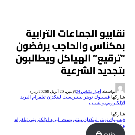
نقابيو الجماعات الترابية
بمكناس والحاجب يرفضون
“ترقيع” الهياكل ويطالبون
بتجديد الشرعية
بواسطة
أخبار مكناس 24
الإثنين، 20 أبريل 2026
8
زيارة
شاركها
فيسبوك
تويتر
بينتيريست
لينكدإن
تيلقرام
البريد
الإلكتروني
واتساب
شاركها
فيسبوك
تويتر
لينكدإن
بينتيريست
البريد الإلكتروني
تيلقرام
واتساب
طبع 🖨