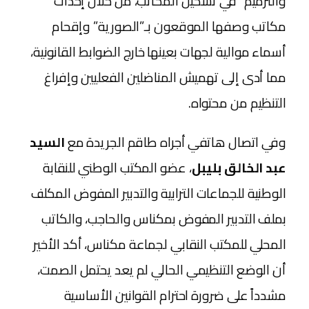
والترميم” في تشكيل المكاتب، من خلال إحداث
مكاتب وصفها الموقعون بـ”الصورية” وإقحام
أسماء موالية لجهات بعينها خارج الضوابط القانونية،
مما أدى إلى تهميش المناضلين الفعليين وإفراغ
التنظيم من محتواه.
​وفي اتصال هاتفي أجراه طاقم الجريدة مع
السيد
عبد الخالق بليبل
، عضو المكتب الوطني للنقابة
الوطنية للجماعات الترابية والتدبير المفوض المكلف
بملف التدبير المفوض بمكناس والحاجب، والكاتب
المحلي للمكتب النقابي لجماعة مكناس، أكد الأخير
أن الوضع التنظيمي الحالي لم يعد يحتمل الصمت،
مشدداً على ضرورة احترام القوانين الأساسية