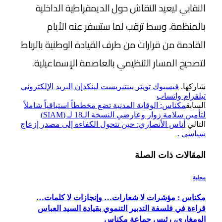
النقابي ليعيد النقاش حول الديمقراطية الداخلية
بالمنظمة، وسط ترقب لما ستسفر عنه الأيام
القادمة من قرارات من طرف القيادة الوطنية بالرباط
لتصحيح المسار التنظيمي بالعاصمة الإسماعيلية.
شاركها.
فيسبوك
تويتر
بينتيريست
لينكدإن
البريد الإلكتروني
تيلقرام
واتساب
السابق
مكناس: الوقاية المدنية تضع مخططاً استباقياً شاملاً
لتأمين سلامة زوار وعارضي النسخة الـ18 لـ (SIAM)
التالي
أناس الأنصاري: حين تتحول الكفاءة إلى مصدر إزعاج
سياسي .
المقالات
ذات الصلة
محلية
مكناس : مؤشرات لا شعارات… وإنجازات لا كلمات…
قراءة في فلسفة التدبير التنموي بقيادة السيد العباس
الومغاري، رئيس جماعة مكناس