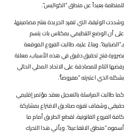
للمنظمة بعيداً عن منطق “الكواليس”.
​وشددت الوثيقة، التي تنفرد الجريدة بنشر مضامينها،
على أن الوضع التنظيمي بمكناس بات يتسم
بـ”الضبابية”. وبناءً عليه، طالبت الفروع الموقعة
بضرورة فتح تحقيق دقيق في هذه الأسباب، معلنة
رفضها التام للمصادقة على الاتحاد المحلي الحالي
بشكله الذي اعتبرته “مفروضاً”.
​كما طالبت المراسلة بالتعجيل بعقد مؤتمر إقليمي
حقيقي وشفاف تفرزه صناديق الاقتراع بمشاركة
كافة الفروع القانونية، لقطع الطريق أمام ما
أسموه “منطق الانتفاعية”. ويأتي هذا التحرك