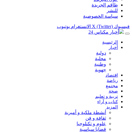
طاقم الجريدة
للنشر
سياسة الخصوصية
فيسبوك
X (Twitter)
الانستغرام
يوتيوب
الرئيسية
أخبار
دولية
محلية
وطنية
جهوية
اقتصاد
رياضة
مجتمع
صحة
تربية و تعليم
كتاب و آراء
المزيد
أنشطة ملكية و أميرية
ثقافة و فن
علوم و تكنلوجيا
قضايا سياسية