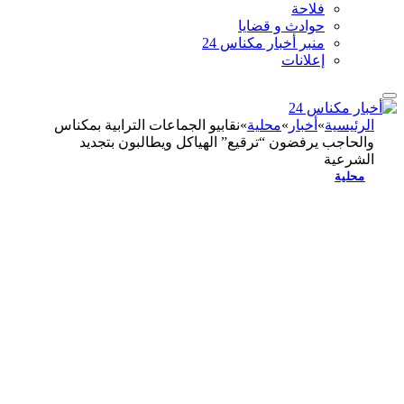
فلاحة
حوادث و قضايا
منبر أخبار مكناس 24
إعلانات
الرئيسية
»
أخبار
»
محلية
»
نقابيو الجماعات الترابية بمكناس
والحاجب يرفضون “ترقيع” الهياكل ويطالبون بتجديد
الشرعية
محلية