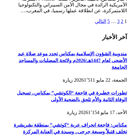
الأمريكية الرائدة في مجال الأمن السيبراني والتكنولوجيا
اللامتمركزة، عن انطلاقة عملها رسميا، في المغرب،…
1
2
3
…
5
التالي
آخر الأخبار
مندوبية الشؤون الإسلامية بمكناس تحدد موعد صلاة عيد
الأضحى لعام 1447هـ/2026م ولائحة المصليات والمساجد
الجامعة
الجمعة، 22 مايو 2026
1٬511
زيارة
تطورات خطيرة في فاجعة “الكوتشي” بمكناس.. تسجيل
الوفاة الثانية والأم تلحق بالضحية الأولى
الأحد، 17 مايو 2026
1٬154
زيارة
مكناس: فاجعة انحراف عربة “كوتشي” بمنطقة بشريشرة
تخلف قتيلاً وسبعة جرحى.. وسيدة في العناية المركزة