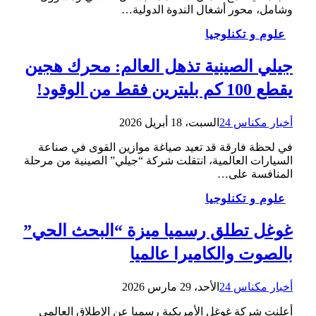
وشامل، محور أشغال الندوة الدولية…
علوم و تكنلوجيا
جيلي الصينية تذهل العالم: محرك هجين
يقطع 100 كم بليترين فقط من الوقود!
أخبار مكناس 24
السبت، 18 أبريل 2026
في لحظة فارقة قد تعيد صياغة موازين القوى في صناعة
السيارات العالمية، انتقلت شركة “جيلي” الصينية من مرحلة
المنافسة على…
علوم و تكنلوجيا
غوغل تطلق رسميا ميزة “البحث الحي”
بالصوت والكاميرا عالميا
أخبار مكناس 24
الأحد، 29 مارس 2026
أعلنت شركة غوغل الأمريكية رسميا عن الإطلاق العالمي