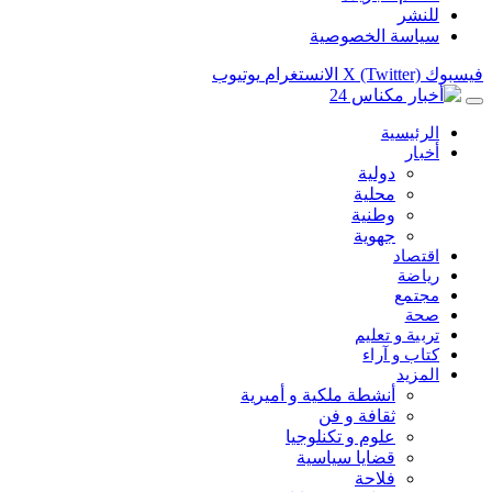
للنشر
سياسة الخصوصية
فيسبوك
X (Twitter)
الانستغرام
يوتيوب
الرئيسية
أخبار
دولية
محلية
وطنية
جهوية
اقتصاد
رياضة
مجتمع
صحة
تربية و تعليم
كتاب و آراء
المزيد
أنشطة ملكية و أميرية
ثقافة و فن
علوم و تكنلوجيا
قضايا سياسية
فلاحة