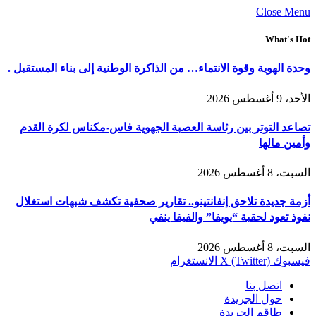
Close Menu
What's Hot
وحدة الهوية وقوة الانتماء… من الذاكرة الوطنية إلى بناء المستقبل .
الأحد، 9 أغسطس 2026
تصاعد التوتر بين رئاسة العصبة الجهوية فاس-مكناس لكرة القدم
وأمين مالها
السبت، 8 أغسطس 2026
أزمة جديدة تلاحق إنفانتينو.. تقارير صحفية تكشف شبهات استغلال
نفوذ تعود لحقبة “يويفا” والفيفا ينفي
السبت، 8 أغسطس 2026
فيسبوك
X (Twitter)
الانستغرام
اتصل بنا
حول الجريدة
طاقم الجريدة