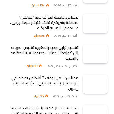
الأحد، 17 مايو 2026
1٬154
زيارة
مكناس: فاجعة انحراف عربة “كوتشي”
بمنطقة بشريشرة تخلف قتيلاً وسبعة جرحى..
وسيدة في العناية المركزة
الأحد، 17 مايو 2026
908
زيارة
تقسيم ترابي جديد بالمغرب: تقليص الجهات
إلى 9 وإحداث عمالات جديدة لتعزيز الحكامة
والتنمية
الخميس، 19 ديسمبر 2024
819
زيارة
مكناس: الأمن يوقف 3 أشخاص تورطوا في
جريمة قتل بشعة بالطريق المؤدية لمدينة
زرهون
السبت، 30 مايو 2026
695
زيارة
بعد اعتداء طال 12 تاجراً.. شرطة الحمامصية
تنهي حالة الرعب بالمدينة القديمة لمكناس