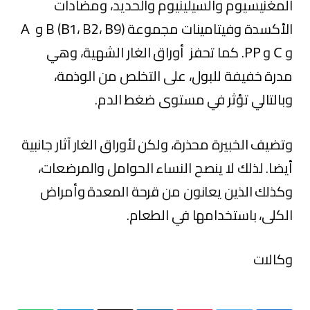
المغنيسيوم والسيلينيوم والحديد، ومضادات
الأكسدة وفيتامينات مجموعة B (В1، B2، В9) و А
و С و РР. كما تحفز أوراق الغار الشهية، وهي
مدرة خفيفة للبول، على التخلص من الوذمة،
وبالتالي تؤثر في مستوى ضغط الدم.
وتضيف الخبيرة محذرة، ولكن لأوراق الغار آثار جانبية
أيضا. لذلك لا ينصح النساء الحوامل والمرضعات،
وكذلك الذين يعانون من قرحة المعدة وأمراض
الكلى، باستخدامها في الطعام.
وكالات