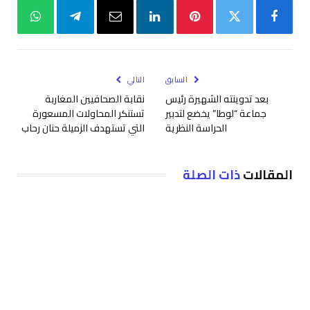
فيسبوك
تويتر
بينتيريست
لينكدإن
البريد
تيلقرام
واتساب
الإلكتروني
السابق
التالي
بعد تدوينته الشهيرة رئيس
نقابة الصحافيين المغاربة
جماعة “لوطا” يخضع لتدبير
تستنكر المحاولات المسعورة
الحراسة النظرية
التي تستهدف الزميلة حنان رحاب
المقالات
ذات الصلة