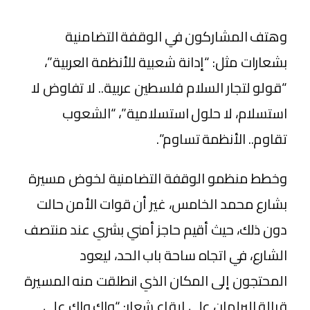
وهتف المشاركون في الوقفة التضامنية
بشعارات مثل: “إدانة شعبية للأنظمة العربية”،
“قولو لتجار السلام فلسطين عربية.. لا تفاوض لا
استسلام، لا حلول استسلامية”، “الشعوب
تقاوم.. الأنظمة تساوم”.
وخطط منظمو الوقفة التضامنية لخوض مسيرة
بشارع محمد الخامس، غير أن قوات الأمن حالت
دون ذلك، حيث أقيم حاجز أمني بشري عند منتصف
الشارع، في اتجاه ساحة باب الحد، ليعود
المحتجون إلى المكان الذي انطلقت منه المسيرة
قبالة البرلمان على إيقاع شعار: “واك واك على