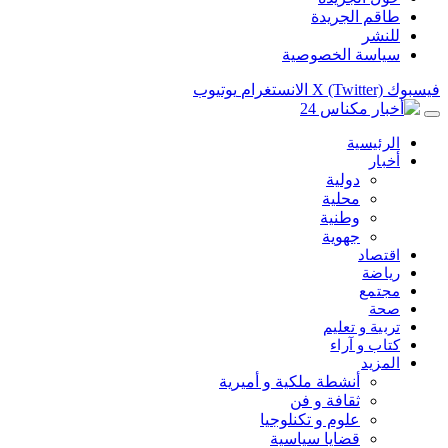
طاقم الجريدة
للنشر
سياسة الخصوصية
فيسبوك
X (Twitter)
الانستغرام
يوتيوب
الرئيسية
أخبار
دولية
محلية
وطنية
جهوية
اقتصاد
رياضة
مجتمع
صحة
تربية و تعليم
كتاب و آراء
المزيد
أنشطة ملكية و أميرية
ثقافة و فن
علوم و تكنلوجيا
قضايا سياسية