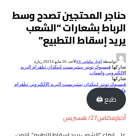
حناجر المحتجين تصدح وسط
الرباط بشعارات “الشعب
يريد إسقاط التطبيع”
بواسطة
أخبار مكناس 24
الأحد، 16 مايو 2021
4
زيارة
شاركها
فيسبوك
تويتر
بينتيريست
لينكدإن
تيلقرام
البريد
الإلكتروني
واتساب
شاركها
فيسبوك
تويتر
لينكدإن
بينتيريست
البريد الإلكتروني
تيلقرام
واتساب
طبع 🖨
أخبارمكناس27/ هسبريس
على إيقاع “الشعب يريد إسقاط التطبيع”، انتهت