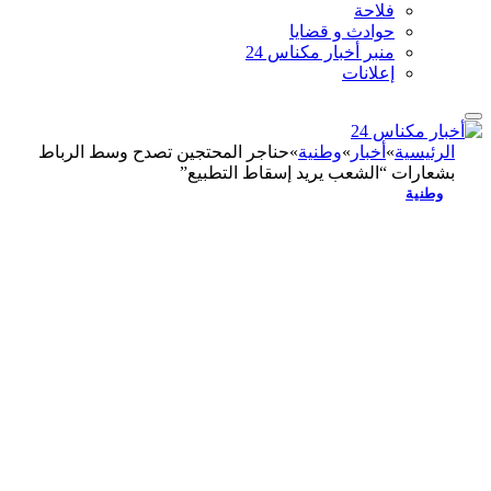
فلاحة
حوادث و قضايا
منبر أخبار مكناس 24
إعلانات
الرئيسية
»
أخبار
»
وطنية
»
حناجر المحتجين تصدح وسط الرباط
بشعارات “الشعب يريد إسقاط التطبيع”
وطنية