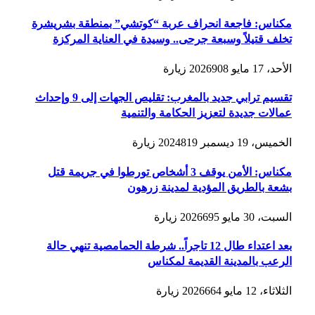
مكناس: فاجعة انحراف عربة “كوتشي” بمنطقة بشريشرة
تخلف قتيلاً وسبعة جرحى.. وسيدة في العناية المركزة
الأحد، 17 مايو 2026
908
زيارة
تقسيم ترابي جديد بالمغرب: تقليص الجهات إلى 9 وإحداث
عمالات جديدة لتعزيز الحكامة والتنمية
الخميس، 19 ديسمبر 2024
819
زيارة
مكناس: الأمن يوقف 3 أشخاص تورطوا في جريمة قتل
بشعة بالطريق المؤدية لمدينة زرهون
السبت، 30 مايو 2026
695
زيارة
بعد اعتداء طال 12 تاجراً.. شرطة الحمامصية تنهي حالة
الرعب بالمدينة القديمة لمكناس
الثلاثاء، 12 مايو 2026
664
زيارة