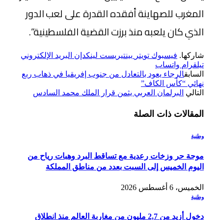
المغرب للصهاينة أفقده القدرة على لعب الدور
الذي كان يلعبه منذ برزت القضية الفلسطينية”.
شاركها.
فيسبوك
تويتر
بينتيريست
لينكدإن
البريد الإلكتروني
تيلقرام
واتساب
السابق
الرجاء يعود بالتعادل من جنوب إفريقيا في ذهاب ربع
نهائي “كأس الكاف”
التالي
البرلمان العربي يثمن قرار الملك محمد السادس
المقالات
ذات الصلة
وطنية
موجة حر وزخات رعدية مع تساقط البرد وهبات رياح من
اليوم الخميس إلى السبت بعدد من مناطق المملكة
الخميس، 6 أغسطس 2026
وطنية
دخول أزيد من 2,7 مليون من مغاربة العالم منذ انطلاق