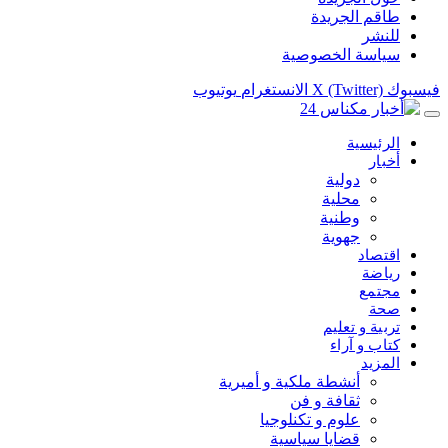
طاقم الجريدة
للنشر
سياسة الخصوصية
فيسبوك
X (Twitter)
الانستغرام
يوتيوب
الرئيسية
أخبار
دولية
محلية
وطنية
جهوية
اقتصاد
رياضة
مجتمع
صحة
تربية و تعليم
كتاب و آراء
المزيد
أنشطة ملكية و أميرية
ثقافة و فن
علوم و تكنلوجيا
قضايا سياسية