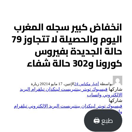
انخفاض كبير سجله المغرب
اليوم والحصيلة لا تتجاوز 79
حالة الجديدة بفيروس
كورونا و302 حالة شفاء
بواسطة
أخبار مكناس 24
الإثنين، 17 مايو 2021
4
زيارة
شاركها
فيسبوك
تويتر
بينتيريست
لينكدإن
تيلقرام
البريد
الإلكتروني
واتساب
شاركها
فيسبوك
تويتر
لينكدإن
بينتيريست
البريد الإلكتروني
تيلقرام
واتساب
طبع 🖨