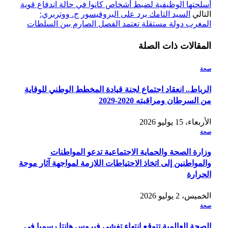
أسلحتها الوظيفية لضبط أشخاص كانوا في حالة اندفاع قوية
التالي
السيد التامك يرد على البروفيسور ج. ووتربري:
المغرب دولة مستقلة تعتمد الفصل الصارم بين السلطات
المقالات
ذات الصلة
صحة
الرباط.. انعقاد اجتماع لجنة قيادة المخطط الوطني للوقاية
من السرطان ومراقبته 2020-2029
الأربعاء، 15 يوليو 2026
صحة
وزارة الصحة والحماية الاجتماعية تدعو المواطنات
والمواطنين إلى اتخاذ الاحتياطات اللازمة لمواجهة آثار موجة
الحرارة
الخميس، 2 يوليو 2026
صحة
الصحة العالمية تتوقع انتهاء تفشي فيروس هانتا رسميا في