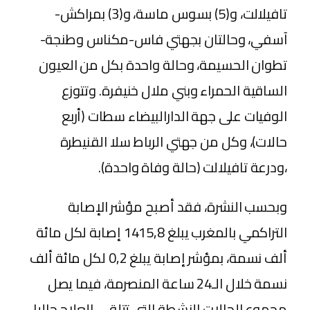
تافيلالت، و(5) بسوس ماسة، و(3) بمراكش-
آسفي، وحالتان بجهتي فاس-مكناس وطنجة-
تطوان الحسيمة، وحالة واحدة بكل من العيون
الساقية الحمراء وبني ملال خنيفرة. وتتوزع
الوفيات على جهة الدارالبيضاء سطات (أربع
حالات)، وكل من جهتي الرباط سلا القنيطرة
،ودرعة تافيلالت (حالة وفاة واحدة).
وبحسب النشرة، فقد أصبح مؤشر الإصابة
التراكمي بالمغرب يبلغ 1415,8 إصابة لكل مائة
ألف نسمة، بمؤشر إصابة يبلغ 0,2 لكل مائة ألف
نسمة خلال الـ24 ساعة المنصرمة، فيما يصل
مجموع الحالات النشطة التي تتلقى العلاج حاليا