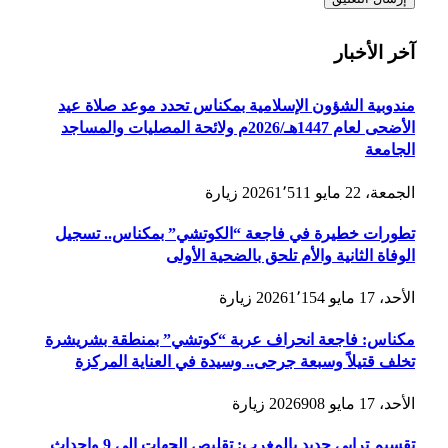
آخر الأخبار
مندوبية الشؤون الإسلامية بمكناس تحدد موعد صلاة عيد
الأضحى لعام 1447هـ/2026م ولائحة المصليات والمساجد
الجامعة
الجمعة، 22 مايو 2026
1٬511
زيارة
تطورات خطيرة في فاجعة “الكوتشي” بمكناس.. تسجيل
الوفاة الثانية والأم تلحق بالضحية الأولى
الأحد، 17 مايو 2026
1٬154
زيارة
مكناس: فاجعة انحراف عربة “كوتشي” بمنطقة بشريشرة
تخلف قتيلاً وسبعة جرحى.. وسيدة في العناية المركزة
الأحد، 17 مايو 2026
908
زيارة
تقسيم ترابي جديد بالمغرب: تقليص الجهات إلى 9 وإحداث