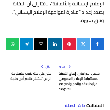
الإعلام الإسبانية والألمانية”، لافتا إلى أن النقابة
بصدد إعداد “مبادرة لمواجهة الإعلام الإسباني”،
وفق تعبيره.
فيسبوك
تويتر
بينتيريست
لينكدإن
البريد
تيلقرام
واتساب
الإلكتروني
السابق
التالي
فيصل العرايشي: إنجاح القفزة
عثور على جثة طبيب مقطوعة
المستقبلية للإعلام العمومي
الرأس تستنفر عناصر أمن طنجة
مرتبط بعقد برنامج واضح مع
الحكومة
المقالات
ذات الصلة