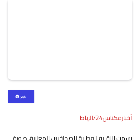
طبع 🖨
أخبارمكناس24/الرباط
رسمت النقابة الوطنية للصحافيين المغاربة، صورة