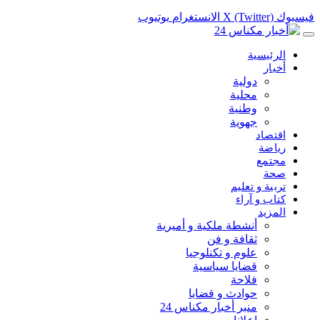
فيسبوك
X (Twitter)
الانستغرام
يوتيوب
الرئيسية
أخبار
دولية
محلية
وطنية
جهوية
اقتصاد
رياضة
مجتمع
صحة
تربية و تعليم
كتاب و آراء
المزيد
أنشطة ملكية و أميرية
ثقافة و فن
علوم و تكنلوجيا
قضايا سياسية
فلاحة
حوادث و قضايا
منبر أخبار مكناس 24