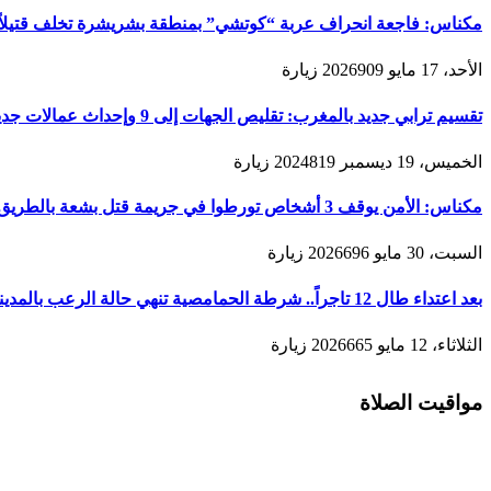
مكناس: فاجعة انحراف عربة “كوتشي” بمنطقة بشريشرة تخلف قتيلاً 
الأحد، 17 مايو 2026
909
زيارة
تقسيم ترابي جديد بالمغرب: تقليص الجهات إلى 9 وإحداث عمالات جديدة لتعزيز الحكامة والتنمية
الخميس، 19 ديسمبر 2024
819
زيارة
مكناس: الأمن يوقف 3 أشخاص تورطوا في جريمة قتل بشعة بالطريق المؤدية لمدينة زرهون
السبت، 30 مايو 2026
696
زيارة
بعد اعتداء طال 12 تاجراً.. شرطة الحمامصية تنهي حالة الرعب بالمدينة القديمة لمكناس
الثلاثاء، 12 مايو 2026
665
زيارة
مواقيت الصلاة