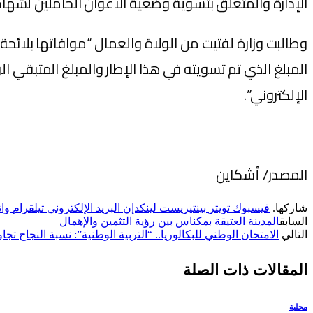
الإدارة والمتعلق بتسوية وضعية الأعوان الحاملين لشهادة الإجازة إل
وطالبت وزارة لفتيت من الولاة والعمال “موافاتها بلائحة 
المبلغ الذي تم تسويته في هذا الإطار والمبلغ المتبقي ال
الإلكتروني”.
المصدر/ ٱشكاين
شاركها.
فيسبوك
تويتر
بينتيريست
لينكدإن
البريد الإلكتروني
تيلقرام
وا
السابق
المدينة العتيقة بمكناس بين رؤية التثمين والإهمال
التالي
الامتحان الوطني للبكالوريا.. “التربية الوطنية”: نسبة النجاح تجاوزت 68 با
المقالات
ذات الصلة
محلية