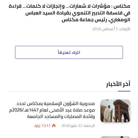
مكناس : مؤشرات لا شعارات… وإنجازات لا كلمات… قراءة
في فلسفة التدبير التنموي بقيادة السيد العباس
الومغاري، رئيس جماعة مكناس
الأربعاء، 5 أغسطس 2026
اترك تعليقاً
آخر الأخبار
مندوبية الشؤون الإسلامية بمكناس تحدد
موعد صلاة عيد الأضحى لعام 1447هـ/2026م
ولائحة المصليات والمساجد الجامعة
الجمعة، 22 مايو 2026
1٬511
زيارة