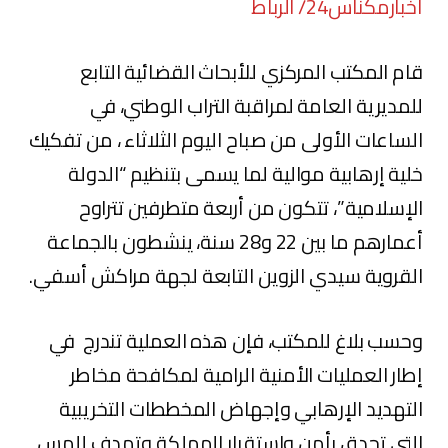
أخبارمكناس24/ الرباط
قام المكتب المركزي للأبحاث القضائية التابع
للمديرية العامة لمراقبة التراب الوطني، في
الساعات الأولى من صباح اليوم الثلاثاء ، من تفكيك
خلية إرهابية موالية لما يسمى بتنظيم “الدولة
الإسلامية”، تتكون من أربعة متطرفين تتراوح
أعمارهم ما بين 22 و28 سنة، ينشطون بالجماعة
القروية سيدي الزوين التابعة لجهة مراكش أسفي.
وحسب بلاغ للمكتب، فإن هذه العملية تندرج في
إطار العمليات الأمنية الرامية لمكافحة مخاطر
التهديد الإرهابي وإجهاض المخططات التخريبية
التي تحدق بأمن واستقرار المملكة وتهدف للمس