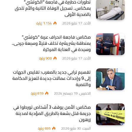
تطورات خطيرة في فاجعة “الكوتشي”
بمكناس.. تسجيل الوفاة الثانية والأم تلحق
بالضحية الأولى
الأحد، 17 مايو 2026
1٬154
زيارة
مكناس: فاجعة انحراف عربة “كوتشي”
بمنطقة بشريشرة تخلف قتيلاً وسبعة جرحى..
وسيدة في العناية المركزة
الأحد، 17 مايو 2026
908
زيارة
تقسيم ترابي جديد بالمغرب: تقليص الجهات
إلى 9 وإحداث عمالات جديدة لتعزيز الحكامة
والتنمية
الخميس، 19 ديسمبر 2024
819
زيارة
مكناس: الأمن يوقف 3 أشخاص تورطوا في
جريمة قتل بشعة بالطريق المؤدية لمدينة
زرهون
السبت، 30 مايو 2026
695
زيارة