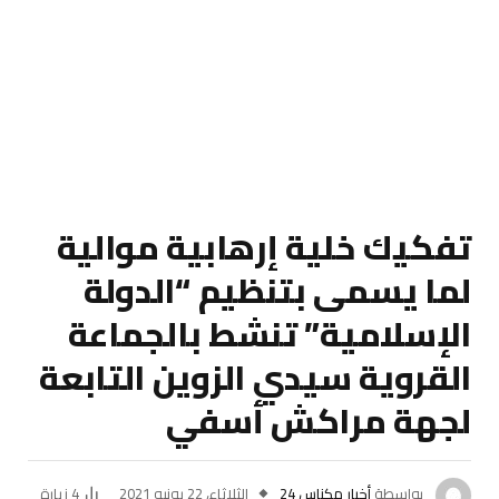
تفكيك خلية إرهابية موالية
لما يسمى بتنظيم “الدولة
الإسلامية” تنشط بالجماعة
القروية سيدي الزوين التابعة
لجهة مراكش أسفي
بواسطة
أخبار مكناس 24
الثلاثاء، 22 يونيو 2021
4
زيارة