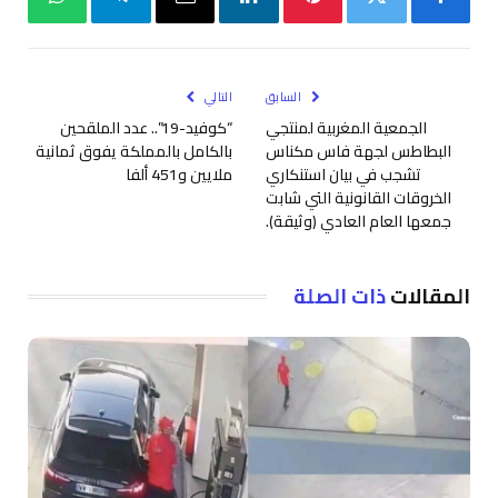
فيسبوك
تويتر
بينتيريست
لينكدإن
البريد
تيلقرام
واتساب
الإلكتروني
السابق
التالي
الجمعية المغربية لمنتجي
“كوفيد-19”.. عدد الملقحين
البطاطس لجهة فاس مكناس
بالكامل بالمملكة يفوق ثمانية
تشجب في بيان استنكاري
ملايين و451 ألفا
الخروقات القانونية التي شابت
جمعها العام العادي (وثيقة).
المقالات
ذات الصلة