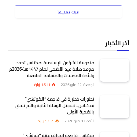
اترك تعليقاً
آخر الأخبار
مندوبية الشؤون الإسلامية بمكناس تحدد
موعد صلاة عيد الأضحى لعام 1447هـ/2026م
ولائحة المصليات والمساجد الجامعة
الجمعة، 22 مايو 2026
1٬511
زيارة
تطورات خطيرة في فاجعة “الكوتشي”
بمكناس.. تسجيل الوفاة الثانية والأم تلحق
بالضحية الأولى
الأحد، 17 مايو 2026
1٬154
زيارة
مكناس: فاجعة انحراف عربة “كوتشي”