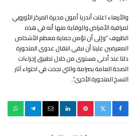
والأربعاء اعلنت أندريا أمون مديرة المركز الأوروبي
لمراقبة الأمراض والوقاية منها أنه في هذه
الظروف “وإلى أن تؤمن حماية معظم الأشخاص
المعرضين علينا أن نبقي انتقال عدوى المتحورة
دلتا عند أدنى مستوى من خلال تطبيق إجراءات
الصحة العامة بصرامة والتي نجحت في احتواء آثار
النسخ المتحورة الأخرى”.
فيسبوك
تويتر
بينتيريست
لينكدإن
البريد
تيلقرام
واتساب
الإلكتروني