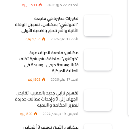
الجمعة، 22 مايو 2026
1٬511
زيارة
تطورات خطيرة في فاجعة
“الكوتشي” بمكناس.. تسجيل الوفاة
الثانية والأم تلحق بالضحية الأولى
الأحد، 17 مايو 2026
1٬154
زيارة
مكناس: فاجعة انحراف عربة
“كوتشي” بمنطقة بشريشرة تخلف
قتيلاً وسبعة جرحى.. وسيدة في
العناية المركزة
الأحد، 17 مايو 2026
909
زيارة
تقسيم ترابي جديد بالمغرب: تقليص
الجهات إلى 9 وإحداث عمالات جديدة
لتعزيز الحكامة والتنمية
الخميس، 19 ديسمبر 2024
820
زيارة
مكناس: الأمن يوقف 3 أشخاص