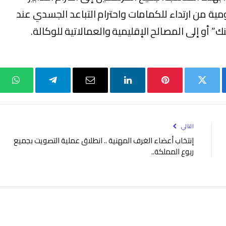
مية من ارتداء للكمامات واحترام التباعد الجسدي عند
ك” أو إلى المصالح الإقليمية والعمالاتية للوكالة.
بوك
تويتر
بينتيريست
لينكدإن
البريد
تيلقرام
واتس
الإلكتروني
التالي
إنتخاب أعضاء الغرف المهنية .. انطلاق عملية التصويت بجميع
ربوع المملكة..