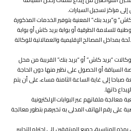
 إلى مراكز تسجيل السيارات.
اش” و”بريد بنك” المعنية بتوفير الخدمات المذكورة
طنية للسلامة الطرقية أو بوابة بريد كاش أو بوابة
ئحة بمداخل المصالح الإقليمية والعمالاتية للوكالة
كالات “بريد كاش” أو “بريد بنك” القريبة من محل
ة السياقة أو الحصول على نظير منها دون الحاجة
ة صباحا إلى غاية الساعة الثامنة مساء، على أن يتم
داع ذاتها.
 معالجة ملفاتهم عبر البوابات الإلكترونية
ية على رقم الهاتف المدلى به تخبرهم بتطور معالجة
هذه المناسبة، جميع المرتفقين إلى احترام التدابير