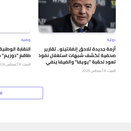
دولية
وطنية
أزمة جديدة تلاحق إنفانتينو.. تقارير
النقابة الوطنية
صحفية تكشف شبهات استغلال نفوذ
طاقم “دوزيم” 
تعود لحقبة “يويفا” والفيفا ينفي
السبت، 8 أغسطس 2026
السبت، 8 أغسطس 2026
ات