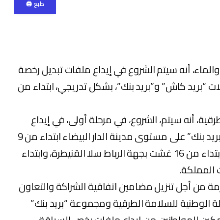
طبع 🖨
 والماء، أنه سيتم الشروع في إيداع ملفات تبديل رخصة
ت “بريد كاش” و”بريد بنك”، بشكل تدريجي، ابتداء من
رقية، أنه سيتم، الشروع، في مرحلة أولى، في إيداع
هذه الملفات بـ72 وكالة “بريد كاش” و”بريد بنك” على مستوى مدينة الدار البيضاء ابتداء من 9
غشت، على أن يتم تعميم هذه العملية، ابتداء من 16 غشت بجهة الرباط سلا القنيطرة، وابتداء
لازمة من أجل تنزيل مضامين اتفاقية الشراكة والتعاون
 01 يونيو 2021 بين الوكالة الوطنية للسلامة الطرقية ومجموعة “بريد بنك”
كين المواطنين من إيداع ملفات رخص السياقة