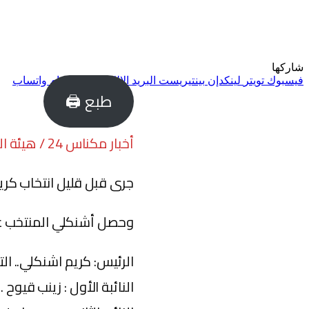
شاركها
فيسبوك
تويتر
لينكدإن
بينتيريست
البريد الإلكتروني
تيلقرام
واتساب
طبع 🖨
أخبار مكناس 24 / هيئة التحرير
جرى قبل قليل انتخاب كر
وحصل أشنكلي المنتخب عن حزب التجمع الوطني
الرئيس: كريم اشنكلي.. الت
النائبة الأول : زينب قيوح .