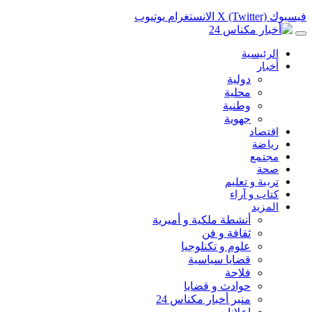
فيسبوك
X (Twitter)
الانستغرام
يوتيوب
الرئيسية
أخبار
دولية
محلية
وطنية
جهوية
اقتصاد
رياضة
مجتمع
صحة
تربية و تعليم
كتاب و آراء
المزيد
أنشطة ملكية و أميرية
ثقافة و فن
علوم و تكنلوجيا
قضايا سياسية
فلاحة
حوادث و قضايا
منبر أخبار مكناس 24