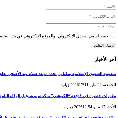
احفظ اسمي، بريدي الإلكتروني، والموقع الإلكتروني في هذا المتصف
آخر الأخبار
مندوبية الشؤون الإسلامية بمكناس تحدد موعد صلاة عيد الأضحى لعام 1447هـ/2026م ولائحة المصليات والمساجد الجامع
الجمعة، 22 مايو 2026
1٬511
زيارة
تطورات خطيرة في فاجعة “الكوتشي” بمكناس.. تسجيل الوفاة الثانية و
الأحد، 17 مايو 2026
1٬154
زيارة
مكناس: فاجعة انحراف عربة “كوتشي” بمنطقة بشريشرة تخلف قتيلاً 