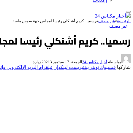
إعلانات
الرئيسية
»
غير مصنف
»
رسميا.. كريم أشنكلي رئيسا لمجلس جهة سوس ماسة
غير مصنف
رسميا.. كريم أشنكلي رئيسا ل
بواسطة
أخبار مكناس 24
الجمعة، 17 سبتمبر 2021
3
زيارة
شاركها
فيسبوك
تويتر
بينتيريست
لينكدإن
تيلقرام
البريد الإلكتروني
وات