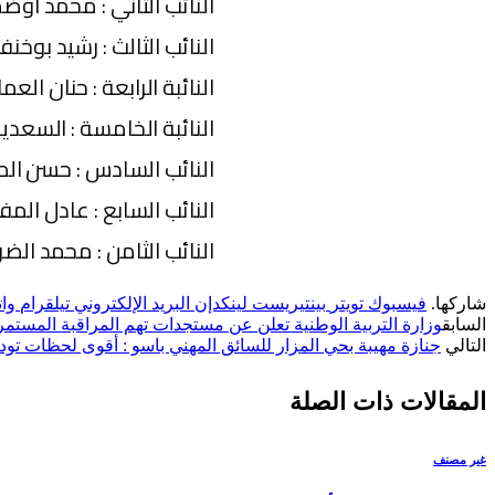
النائب الثاني : محمد اوض
النائب الثالث : رشيد بوخنف
النائبة الرابعة : حنان العم
النائبة الخامسة : السعدي
النائب السادس : حسن المر
النائب السابع : عادل المف
النائب الثامن : محمد الضو
شاركها.
فيسبوك
تويتر
بينتيريست
لينكدإن
البريد الإلكتروني
تيلقرام
وا
السابق
وزارة التربية الوطنية تعلن عن مستجدات تهم المراقبة المستمرة للموس
التالي
جنازة مهيبة بحي المزار للسائق المهني باسو : أقوى لحظات تود
المقالات
ذات الصلة
غير مصنف