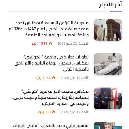
آخر الأخبار
مندوبية الشؤون الإسلامية بمكناس تحدد
موعد صلاة عيد الأضحى لعام 1447هـ/2026م
ولائحة المصليات والمساجد الجامعة
الجمعة، 22 مايو 2026
1٬511
زيارة
تطورات خطيرة في فاجعة “الكوتشي”
بمكناس.. تسجيل الوفاة الثانية والأم تلحق
بالضحية الأولى
الأحد، 17 مايو 2026
1٬154
زيارة
مكناس: فاجعة انحراف عربة “كوتشي”
بمنطقة بشريشرة تخلف قتيلاً وسبعة جرحى..
وسيدة في العناية المركزة
الأحد، 17 مايو 2026
908
زيارة
تقسيم ترابي جديد بالمغرب: تقليص الجهات