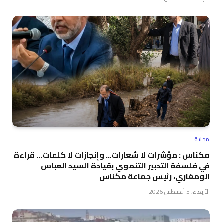
محلية
مكناس : مؤشرات لا شعارات… وإنجازات لا كلمات… قراءة
في فلسفة التدبير التنموي بقيادة السيد العباس
الومغاري، رئيس جماعة مكناس
الأربعاء، 5 أغسطس 2026