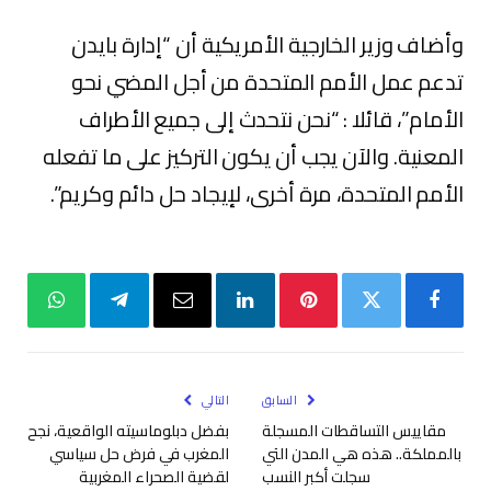
وأضاف وزير الخارجية الأمريكية أن “إدارة بايدن
تدعم عمل الأمم المتحدة من أجل المضي نحو
الأمام”، قائلا : “نحن نتحدث إلى جميع الأطراف
المعنية. والآن يجب أن يكون التركيز على ما تفعله
الأمم المتحدة، مرة أخرى، لإيجاد حل دائم وكريم”.
فيسبوك
تويتر
بينتيريست
لينكدإن
البريد
تيلقرام
واتساب
الإلكتروني
السابق
التالي
مقاييس التساقطات المسجلة
بفضل دبلوماسيته الواقعية، نجح
بالمملكة.. هذه هي المدن التي
المغرب في فرض حل سياسي
سجلت أكبر النسب
لقضية الصحراء المغربية