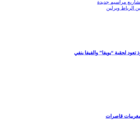
مشاريع مراسيم جديدة
ين الرباط وبرلين
تعود لحقبة “يويفا” والفيفا ينفي
مغربيات قاصرات