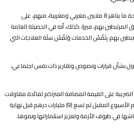
وأشار رئيس الحكومة، يضيف البلاغ، إلى أن مشاريع المراسيم الجديدة ستضمن التأمين الصحي وتوفير المعاش لفائدة ما يناهز 8 ملايين مغربي ومغربية، منهم، على
رة، بالإضافة لذوي الحقوق المرتبطين بهم، مبرزا، كذلك، أنه في الحصيلة العامة
ربي ومغربية وذوي الحقوق المرتبطين بهم، بِنَفْسْ الخدمات وَنَفْسْ سلَة العلاجات التي
وميا، وَلَمْ يَخْلُ أَيُّ مجلس من التداول بشأن قرارات ونصوص وتقارير ذات نفس اجتماعي،
لضريبة على القيمة المضافة المتراكم لفائدة مقاولات
القطاع الخاص، حيث تم ضخ 2,5 مليار درهم لأداء مستحقات الضريبة على القيمة المضافة، وسيتم ضخ 1,5 مليار درهم الأسبوع المقبل ثم تسع (9) مليارات درهم قبل نهاية