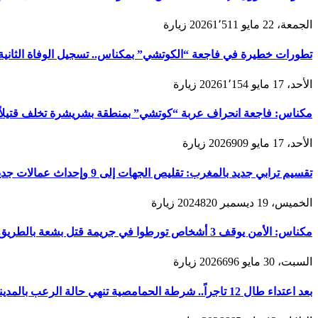
الجمعة، 22 مايو 2026
1٬511
زيارة
تطورات خطيرة في فاجعة “الكوتشي” بمكناس.. تسجيل الوفاة الثانية و
الأحد، 17 مايو 2026
1٬154
زيارة
مكناس: فاجعة انحراف عربة “كوتشي” بمنطقة بشريشرة تخلف قتيلاً 
الأحد، 17 مايو 2026
909
زيارة
تقسيم ترابي جديد بالمغرب: تقليص الجهات إلى 9 وإحداث عمالات جديدة لتعزيز الحكامة والتنمية
الخميس، 19 ديسمبر 2024
820
زيارة
مكناس: الأمن يوقف 3 أشخاص تورطوا في جريمة قتل بشعة بالطريق المؤدية لمدينة زرهون
السبت، 30 مايو 2026
696
زيارة
بعد اعتداء طال 12 تاجراً.. شرطة الحمامصية تنهي حالة الرعب بالمدينة القديمة لمكناس