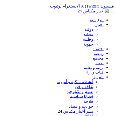
فيسبوك
X (Twitter)
الانستغرام
يوتيوب
الرئيسية
أخبار
دولية
محلية
وطنية
جهوية
اقتصاد
رياضة
مجتمع
صحة
تربية و تعليم
كتاب و آراء
المزيد
أنشطة ملكية و أميرية
ثقافة و فن
علوم و تكنلوجيا
قضايا سياسية
فلاحة
حوادث و قضايا
منبر أخبار مكناس 24