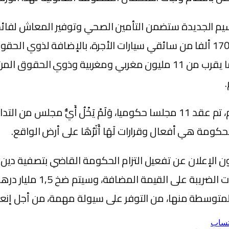
الخصوص، مليون و600 ألف فلاح، ونصف مليون حرفي، و170 ألفا من سائقي سيارات الأج
ستكون الحكومة قد فتحت باب التأمين والمعاش أمام ما يقرب من 11 مليون مغ
وفي السياق ذاته، أكد رئيس الحكومة أنه، إلى حدود اليوم، تم عقد 11 مجلسا حك
لحكومة هي أفعال وقرارات لَهَا أَثَرُهَا على أرض الواقع.
 الإعلان عن تفعيل التزام الحكومة القاضي بتصفية دين ا
تساب