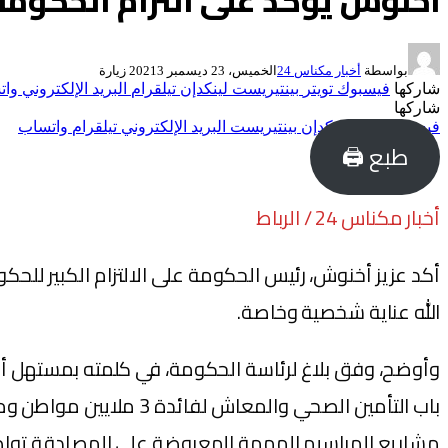
أخنوش يؤكد على التزام الحكومة 
بواسطة
أخبار مكناس 24
الخميس، 23 ديسمبر 2021
3
زيارة
شاركها
فيسبوك
تويتر
بينتيريست
لينكدإن
تيلقرام
البريد الإلكتروني
وات
شاركها
فيسبوك
تويتر
لينكدإن
بينتيريست
البريد الإلكتروني
تيلقرام
واتساب
طبع 🖨
أخبار مكناس 24 / الرباط
أكد عزيز أخنوش، رئيس الحكومة على الالتزام الكبير للحك
الله عناية شخصية وخاصة.
وأوضح، وفق بلاغ لرئاسة الحكومة، في كلمته بمستهل أ
باب التأمين الصحي وال
مشاريع المراسيم المهمة المعروضة على المصادقة تواصل