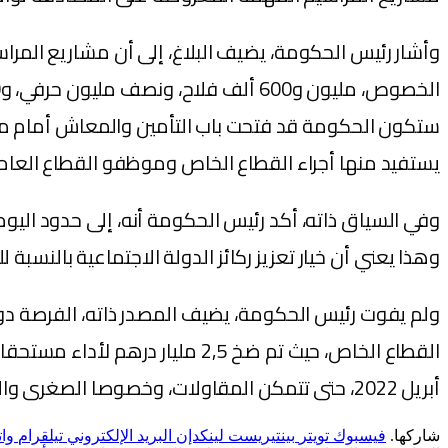
يستفيد منها أجراء القطاع الخاص وموظفو القطاع العام.
وهذا يعني أن خيار تعزيز ركائز الدولة الاجتماعية بالنسبة ل
ولم يفوت رئيس الحكومة، يضيف المصدر ذاته، الفرصة دون
أبريل 2022، حتى تتمكن المقاولات، وخصوصا الصغرى والمتوسطة منها، من التوفر على سيولة مهمة، من أجل إنعاشها في ظروف الأزمة وتعزيز استثماراتها ونموها.
شاركها.
فيسبوك
تويتر
بينتيريست
لينكدإن
البريد الإلكتروني
تيلقرام
وا