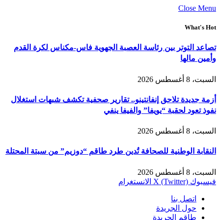
Close Menu
What's Hot
تصاعد التوتر بين رئاسة العصبة الجهوية فاس-مكناس لكرة القدم
وأمين مالها
السبت، 8 أغسطس 2026
أزمة جديدة تلاحق إنفانتينو.. تقارير صحفية تكشف شبهات استغلال
نفوذ تعود لحقبة “يويفا” والفيفا ينفي
السبت، 8 أغسطس 2026
النقابة الوطنية للصحافة تُدين طرد طاقم “دوزيم” من سبتة المحتلة
السبت، 8 أغسطس 2026
فيسبوك
X (Twitter)
الانستغرام
اتصل بنا
حول الجريدة
طاقم الجريدة