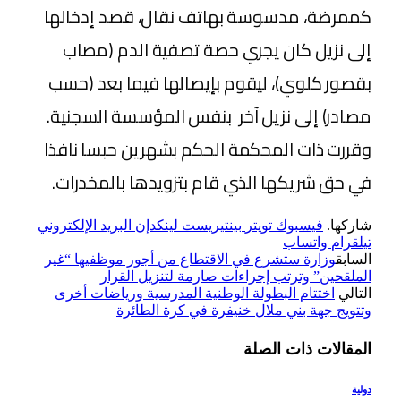
كممرضة، مدسوسة بهاتف نقال، قصد إدخالها
إلى نزيل كان يجري حصة تصفية الدم (مصاب
بقصور كلوي)، ليقوم بإيصالها فيما بعد (حسب
مصادر) إلى نزيل آخر بنفس المؤسسة السجنية.
وقررت ذات المحكمة الحكم بشهرين حبسا نافذا
في حق شريكها الذي قام بتزويدها بالمخدرات.
شاركها.
فيسبوك
تويتر
بينتيريست
لينكدإن
البريد الإلكتروني
تيلقرام
واتساب
السابق
وزارة ستشرع في الاقتطاع من أجور موظفيها “غير
الملقحين” وترتب إجراءات صارمة لتنزيل القرار
التالي
اختتام البطولة الوطنية المدرسية ورياضات أخرى
وتتويج جهة بني ملال خنيفرة في كرة الطائرة
المقالات
ذات الصلة
دولية