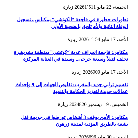
الجمعة، 22 مايو 2026
1٬511
زيارة
تطورات خطيرة في فاجعة “الكوتشي” بمكناس.. تسجيل
الوفاة الثانية والأم تلحق بالضحية الأولى
الأحد، 17 مايو 2026
1٬154
زيارة
مكناس: فاجعة انحراف عربة “كوتشي” بمنطقة بشريشرة
تخلف قتيلاً وسبعة جرحى.. وسيدة في العناية المركزة
الأحد، 17 مايو 2026
909
زيارة
تقسيم ترابي جديد بالمغرب: تقليص الجهات إلى 9 وإحداث
عمالات جديدة لتعزيز الحكامة والتنمية
الخميس، 19 ديسمبر 2024
820
زيارة
مكناس: الأمن يوقف 3 أشخاص تورطوا في جريمة قتل
بشعة بالطريق المؤدية لمدينة زرهون
السبت، 30 مايو 2026
696
زيارة