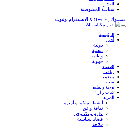
للنشر
سياسة الخصوصية
فيسبوك
X (Twitter)
الانستغرام
يوتيوب
الرئيسية
أخبار
دولية
محلية
وطنية
جهوية
اقتصاد
رياضة
مجتمع
صحة
تربية و تعليم
كتاب و آراء
المزيد
أنشطة ملكية و أميرية
ثقافة و فن
علوم و تكنلوجيا
قضايا سياسية
فلاحة