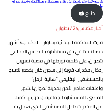
فيسبوك
تويتر
لينكدإن
بينتيريست
البريد الإلكتروني
تيلقرام
واتساب
طبع 🖨
أخبار مكناس24 / تطوان
قررت المحكمة الابتدائية بتطوان، الحكم ب4 أشهر
حبسا نافذا في حق مستشارة بالمجلس الجماعي
بتطوان، على خلفية تورطها في قضية تسهيل
إدخال مخدرات قوية إلى سجين كان يخضع للعلاج
بالمستشفى الإقليمي “سانية الرمل”.
واعتقلت عناصر الأمن بمدينة تطوان،الشهر
الماضي، المستشارة الجماعية، وبحوزتها كمية
من المخدرات داخل المستشفى الذي تعمل به