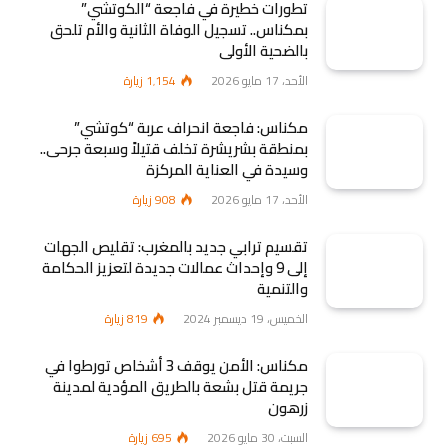
تطورات خطيرة في فاجعة “الكوتشي”
بمكناس.. تسجيل الوفاة الثانية والأم تلحق
بالضحية الأولى
الأحد، 17 مايو 2026
1٬154
زيارة
مكناس: فاجعة انحراف عربة “كوتشي”
بمنطقة بشريشرة تخلف قتيلاً وسبعة جرحى..
وسيدة في العناية المركزة
الأحد، 17 مايو 2026
908
زيارة
تقسيم ترابي جديد بالمغرب: تقليص الجهات
إلى 9 وإحداث عمالات جديدة لتعزيز الحكامة
والتنمية
الخميس، 19 ديسمبر 2024
819
زيارة
مكناس: الأمن يوقف 3 أشخاص تورطوا في
جريمة قتل بشعة بالطريق المؤدية لمدينة
زرهون
السبت، 30 مايو 2026
695
زيارة