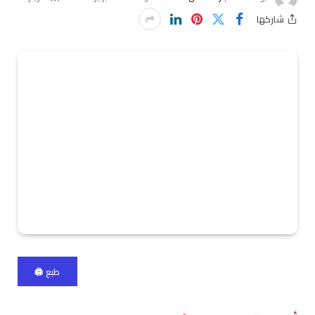
شاركها
طبع 🖨