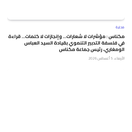
محلية
مكناس : مؤشرات لا شعارات… وإنجازات لا كلمات… قراءة
في فلسفة التدبير التنموي بقيادة السيد العباس
الومغاري، رئيس جماعة مكناس
الأربعاء، 5 أغسطس 2026