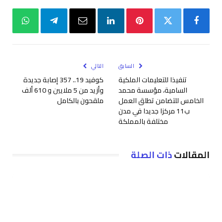
فيسبوك
تويتر
بينتيريست
لينكدإن
البريد
تيلقرام
واتساب
الإلكتروني
السابق
التالي
تنفيذا للتعليمات الملكية
كوفيد 19.. 357 إصابة جديدة
السامية، مؤسسة محمد
وأزيد من 5 ملايين و 610 ألف
الخامس للتضامن تطلق العمل
ملقحون بالكامل
ب11 مركزا جديدا في مدن
مختلفة بالمملكة
المقالات
ذات الصلة