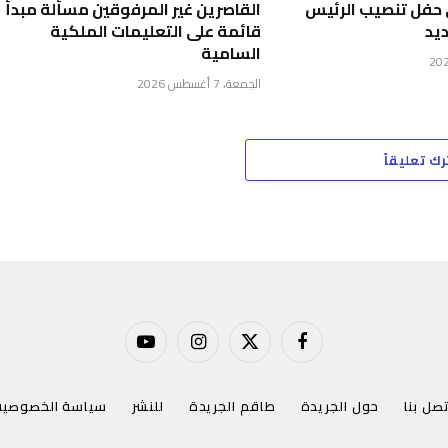
 حفل تنصيب الرئيس
القاصرين غير المرفوقين مسألة مبدأ
يد
قائمة على التعليمات الملكية
السامية
الجمعة، 7 أغسطس 2026
رك تعليقاً
فيسبوك
X
الانستغرام
يوتيوب
(Twitter)
تصل بنا
حول الجريدة
طاقم الجريدة
للنشر
سياسة الخصوصية