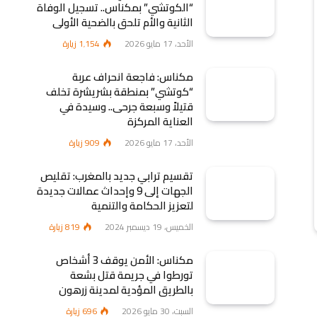
“الكوتشي” بمكناس.. تسجيل الوفاة
الثانية والأم تلحق بالضحية الأولى
الأحد، 17 مايو 2026
1٬154
زيارة
مكناس: فاجعة انحراف عربة
“كوتشي” بمنطقة بشريشرة تخلف
قتيلاً وسبعة جرحى.. وسيدة في
العناية المركزة
الأحد، 17 مايو 2026
909
زيارة
تقسيم ترابي جديد بالمغرب: تقليص
الجهات إلى 9 وإحداث عمالات جديدة
لتعزيز الحكامة والتنمية
الخميس، 19 ديسمبر 2024
819
زيارة
مكناس: الأمن يوقف 3 أشخاص
تورطوا في جريمة قتل بشعة
بالطريق المؤدية لمدينة زرهون
السبت، 30 مايو 2026
696
زيارة