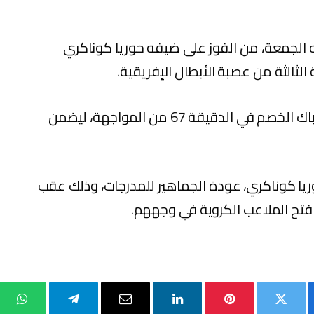
ه الجمعة، من الفوز على ضيفه حوريا كوناكري
لثالثة من عصبة الأبطال الإفريقية.
هذا وقام عميد الفريق محسن متولي بهز شباك الخصم في الدقيقة 67 من المواجهة، ليضمن
وريا كوناكري، عودة الجماهير للمدرجات، وذلك عقب
فتح الملاعب الكروية في وجههم.
بوك
تويتر
بينتيريست
لينكدإن
البريد
تيلقرام
واتس