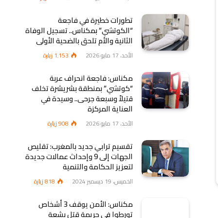
تطورات خطيرة في فاجعة
“الكوتشي” بمكناس.. تسجيل الوفاة
الثانية والأم تلحق بالضحية الأولى
الأحد، 17 مايو 2026
1٬153
زيارة
مكناس: فاجعة انحراف عربة
“كوتشي” بمنطقة بشريشرة تخلف
قتيلاً وسبعة جرحى.. وسيدة في
العناية المركزة
الأحد، 17 مايو 2026
908
زيارة
تقسيم ترابي جديد بالمغرب: تقليص
الجهات إلى 9 وإحداث عمالات جديدة
لتعزيز الحكامة والتنمية
الخميس، 19 ديسمبر 2024
818
زيارة
مكناس: الأمن يوقف 3 أشخاص
تورطوا في جريمة قتل بشعة