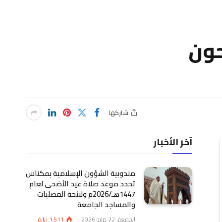
740 ألف ملقحون
شاركها
آخر الأخبار
مندوبية الشؤون الإسلامية بمكناس
تحدد موعد صلاة عيد الأضحى لعام
1447هـ/2026م ولائحة المصليات
والمساجد الجامعة
الجمعة، 22 مايو 2026
1٬511
زيارة