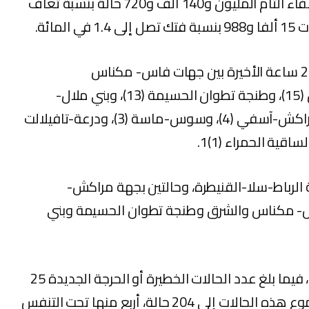
مارس 2020، فيما بلغ مجموع حالات الشفاء التام المليون و140 ألف و720 حالة بنسبة تعاف
وتتوزع حالات الإصابة المسجلة خلال الـ24 ساعة الأخيرة بين جهات فاس- مكناس
(17)، والرباط-سلا-القنيطرة (16)، والشرق (15)، وطنجة تطوان الحسيمة (13)، وبني ملال-
خنيفرة (6)، والدار البيضاء-سطات (5)، ومراكش-آسفي (4)، وسوس-ماسة (3)، ودرعة-تافيلالت
ة الرباط-سلا-القنيطرة، وحالتين بجهة مراكش-
- مكناس والشرق وطنجة تطوان الحسيمة وبني
وبلغ مجموع الحالات النشطة 4267 حالة، فيما بلغ عدد الحالات الخطيرة أو الحرجة الجديدة 25
حالة خلال الـ24 ساعة الأخيرة، ليصل مجموع هذه الحالات إلى 204 حالة، أربع منها تحت التنفس