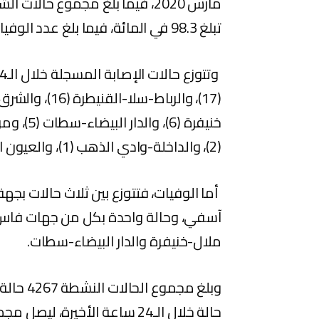
تبلغ 98.3 في المائة، فيما بلغ عدد الوفيات 15 ألفا و988 بنسبة فتك تصل إلى 1.4 في المائة.
(2)، والداخلة-وادي الذهب (1)، والعيون الساقية الحمراء (1)1.
أما الوفيات، فتتوزع بين ثلاث حالات بجه
آسفي، وحالة واحدة بكل من جهات فاس
ملال-خنيفرة والدار البيضاء-سطات.