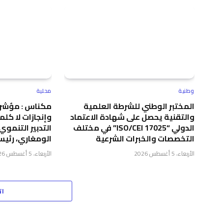
وطنية
محلية
المختبر الوطني للشرطة العلمية
مكناس : مؤشرا
والتقنية يحصل على شهادة الاعتماد
وإنجازات لا كل
الدولي “ISO/CEI 17025” في مختلف
التدبير التنموي
التخصصات والخبرات الشرعية
الومغاري، رئي
الأربعاء، 5 أغسطس 2026
الأربعاء، 5 أغسطس 2026
ات