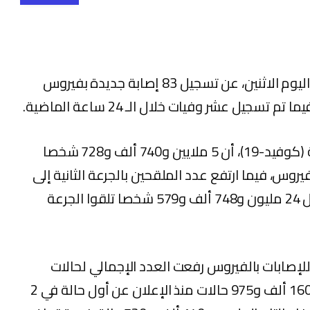
أعلنت وزارة الصحة والحماية الاجتماعية، اليوم الاثنين، عن تسجيل 83 إصابة جديدة بفيروس
وأبرزت الوزارة، في النشرة اليومية لحصيلة (كوفيد-19)، أن 5 ملايين و740 ألف و728 شخصا
فيروس، فيما ارتفع عدد الملقحين بالجرعة الثانية إلى
23 مليون و199 ألف و547 شخصا، مقابل 24 مليون و748 ألف و579 شخصا تلقوا الجرعة
للإصابات بالفيروس رفعت العدد الإجمالي لحالات
الإصابة المؤكدة بالمملكة إلى مليون و160 ألف و975 حالات منذ الإعلان عن أول حالة في 2