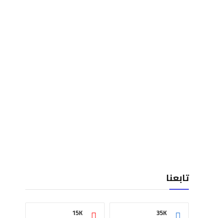
تابعنا
15K
35K