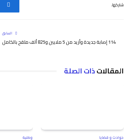
شاركها.
فيس
السابق
114 إصابة جديدة وأزيد من 5 ملايين و825 ألف ملقح بالكامل
المقالات
ذات الصلة
حوادث و قضايا
وطنية