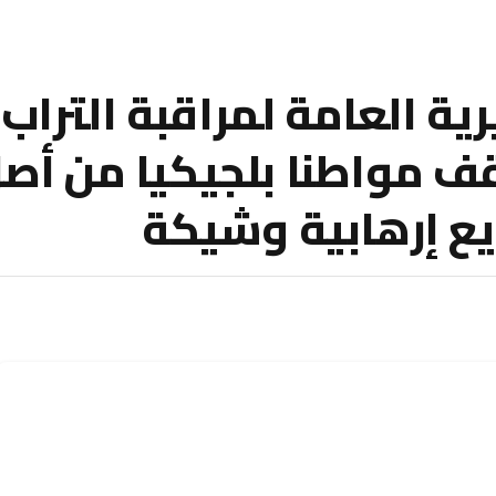
ية العامة لمراقبة التراب
قف مواطنا بلجيكيا من أص
ع إرهابية وشيكة