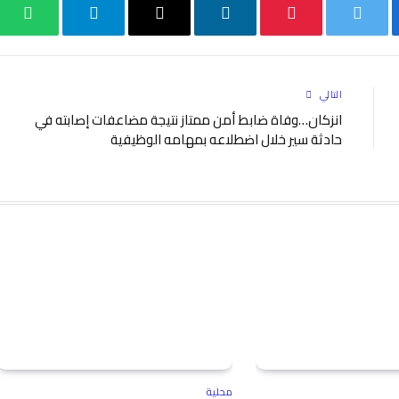
بوك
تويتر
بينتيريست
لينكدإن
البريد
تيلقرام
واتس
الإلكتروني
التالي
انزكان…وفاة ضابط أمن ممتاز نتيجة مضاعفات إصابته في
حادثة سير خلال اضطلاعه بمهامه الوظيفية
محلية