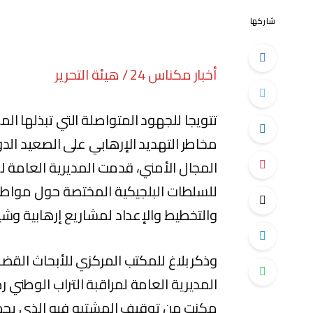
شاركها
أخبار مكناس 24 / هيئة التحرير
تتويجا للجهود المتواصلة التي تبذلها ال
مخاطر التهديد الإرهابي على الصعيد الدو
المجال الأمني، قدمت المديرية العامة 
للسلطات البلجيكية المختصة حول مواط
والتخطيط والإعداد لمشاريع إرهابية وشي
وذكر بلاغ للمكتب المركزي للأبحاث القض
المديرية العامة لمراقبة التراب الوطني ر
مكنت من توقيف المشتبه فيه الذي يحمل