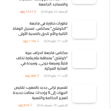
والمساجد الجامعة
الجمعة، 22 مايو 2026
1٬511
زيارة
تطورات خطيرة في فاجعة
“الكوتشي” بمكناس.. تسجيل الوفاة
الثانية والأم تلحق بالضحية الأولى
الأحد، 17 مايو 2026
1٬154
زيارة
مكناس: فاجعة انحراف عربة
“كوتشي” بمنطقة بشريشرة تخلف
قتيلاً وسبعة جرحى.. وسيدة في
العناية المركزة
الأحد، 17 مايو 2026
908
زيارة
تقسيم ترابي جديد بالمغرب: تقليص
الجهات إلى 9 وإحداث عمالات جديدة
لتعزيز الحكامة والتنمية
الخميس، 19 ديسمبر 2024
819
زيارة