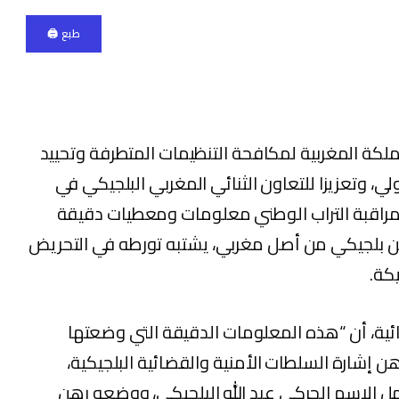
طبع 🖨
مملكة المغربية لمكافحة التنظيمات المتطرفة وتحييد
لي، وتعزيزا للتعاون الثنائي المغربي البلجيكي في
لمراقبة التراب الوطني معلومات ومعطيات دقيقة
ن بلجيكي من أصل مغربي، يشتبه تورطه في التحريض
كة.
ائية، أن “هذه المعلومات الدقيقة التي وضعتها
هن إشارة السلطات الأمنية والقضائية البلجيكية،
 الاسم الحركي عبد الله البلجيكي، ووضعه رهن