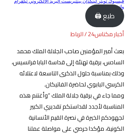
فيسبوك
تويتر
لينكدإن
بينتيريست
البريد الإلكتروني
تيلقرام
واتساب
طبع 🖨
أخبار مكناس24 / الرباط
بعث أمير المؤمنين صاحب الجلالة الملك محمد
السادس، برقية تهنئة إلى قداسة البابا فرانسيس،
وذلك بمناسبة حلول الذكرى التاسعة لاعتلائه
الكرسي البابوي لحاضرة الفاتيكان.
ومما جاء في برقية جلالة الملك “وأغتنم هذه
المناسبة لأجدد لقداستكم تقديري الكبير
لجهودكم الخيرة في نصرة القيم الأنسانية
الكونية، مؤكدا حرصي على مواصلة عملنا