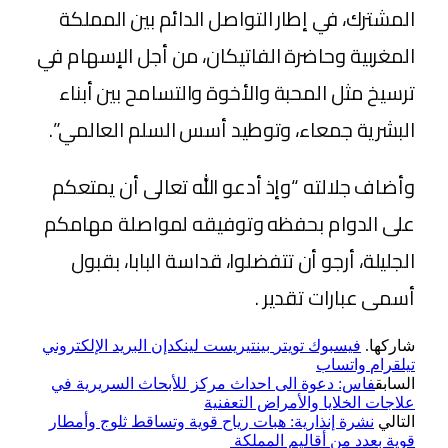
المشترك، في إطار التواصل الدائم بين المملكة
المغربية وحاضرة الفاتيكان، من أجل الإسهام في
ترسيخ مثل المحبة والأخوة والتسامح بين أبناء
البشرية جمعاء، وتوطيد أسس السلم العالمي”.
وأضاف جلالته “وإذ أدعو الله تعالى أن يمتعكم
على الدوام بحفظه وتوفيقه لمواصلة مهامكم
الجليلة، أرجو أن تتفضلوا، قداسة البابا، بقبول
أسمى عبارات تقدير .
شاركها.
فيسبوك
تويتر
بينتيريست
لينكدإن
البريد الإلكتروني
تيلقرام
واتساب
السابق
فاس: دعوة الى احداث مركز للأبحاث السريرية في
علاجات الخلايا والأمراض التعفنية
التالي
نشرة إنذارية: هبات رياح قوية وتساقط ثلوج وأمطار
قوية بعدد من أقاليم المملكة