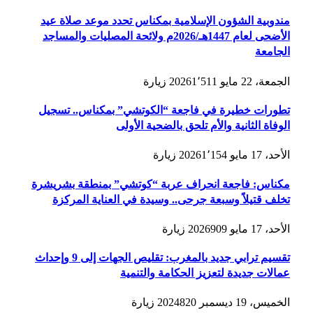
مندوبية الشؤون الإسلامية بمكناس تحدد موعد صلاة عيد
الأضحى لعام 1447هـ/2026م ولائحة المصليات والمساجد
الجامعة
الجمعة، 22 مايو 2026
1٬511
زيارة
تطورات خطيرة في فاجعة “الكوتشي” بمكناس.. تسجيل
الوفاة الثانية والأم تلحق بالضحية الأولى
الأحد، 17 مايو 2026
1٬154
زيارة
مكناس: فاجعة انحراف عربة “كوتشي” بمنطقة بشريشرة
تخلف قتيلاً وسبعة جرحى.. وسيدة في العناية المركزة
الأحد، 17 مايو 2026
909
زيارة
تقسيم ترابي جديد بالمغرب: تقليص الجهات إلى 9 وإحداث
عمالات جديدة لتعزيز الحكامة والتنمية
الخميس، 19 ديسمبر 2024
820
زيارة