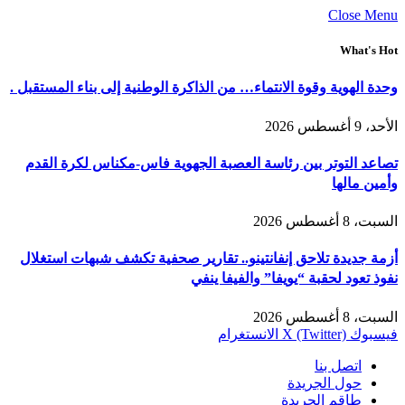
Close Menu
What's Hot
وحدة الهوية وقوة الانتماء… من الذاكرة الوطنية إلى بناء المستقبل .
الأحد، 9 أغسطس 2026
تصاعد التوتر بين رئاسة العصبة الجهوية فاس-مكناس لكرة القدم
وأمين مالها
السبت، 8 أغسطس 2026
أزمة جديدة تلاحق إنفانتينو.. تقارير صحفية تكشف شبهات استغلال
نفوذ تعود لحقبة “يويفا” والفيفا ينفي
السبت، 8 أغسطس 2026
فيسبوك
X (Twitter)
الانستغرام
اتصل بنا
حول الجريدة
طاقم الجريدة