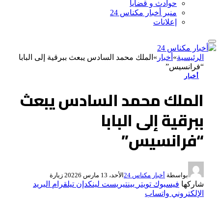
حوادث و قضايا
منبر أخبار مكناس 24
إعلانات
الرئيسية
»
أخبار
»
الملك محمد السادس يبعث ببرقية إلى البابا
“فرانسيس”
أخبار
الملك محمد السادس يبعث
ببرقية إلى البابا
“فرانسيس”
بواسطة
أخبار مكناس 24
الأحد، 13 مارس 2022
6
زيارة
شاركها
فيسبوك
تويتر
بينتيريست
لينكدإن
تيلقرام
البريد
الإلكتروني
واتساب