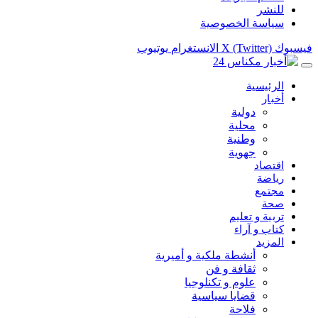
للنشر
سياسة الخصوصية
فيسبوك
X (Twitter)
الانستغرام
يوتيوب
الرئيسية
أخبار
دولية
محلية
وطنية
جهوية
اقتصاد
رياضة
مجتمع
صحة
تربية و تعليم
كتاب و آراء
المزيد
أنشطة ملكية و أميرية
ثقافة و فن
علوم و تكنلوجيا
قضايا سياسية
فلاحة