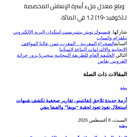
وبلغ معدل ملء أسرة الإنعاش المخصصة
لـ(كوفيد-19) 1.2 في المائة.
شاركها.
فيسبوك
تويتر
بينتيريست
لينكدإن
البريد الإلكتروني
تيلقرام
واتساب
السابق
الصحراء المغربية .. المغرب يثمن عاليا المواقف
الإيجابية والالتزامات البناءة لإسبانيا
التالي
الخليفة العام للطريقة التيجانية بنيجيريا يزور خزانة
القرويين بفاس
المقالات
ذات الصلة
دولية
أزمة جديدة تلاحق إنفانتينو.. تقارير صحفية تكشف شبهات
استغلال نفوذ تعود لحقبة “يويفا” والفيفا ينفي
السبت، 8 أغسطس 2026
وطنية