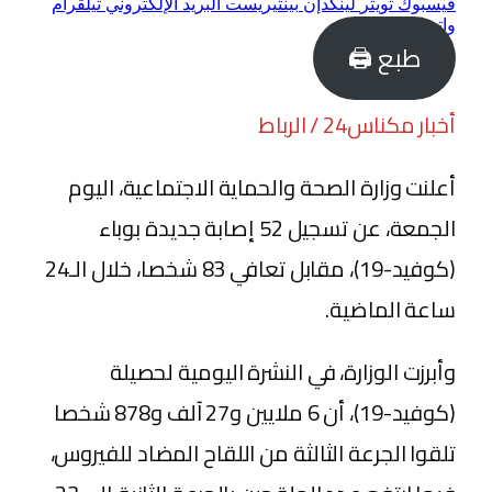
فيسبوك
تويتر
لينكدإن
بينتيريست
البريد الإلكتروني
تيلقرام
واتساب
طبع 🖨
أخبار مكناس24 / الرباط
أعلنت وزارة الصحة والحماية الاجتماعية، اليوم
الجمعة، عن تسجيل 52 إصابة جديدة بوباء
(كوفيد-19)، مقابل تعافي 83 شخصا، خلال الـ24
ساعة الماضية.
وأبرزت الوزارة، في النشرة اليومية لحصيلة
(كوفيد-19)، أن 6 ملايين و27 آلف و878 شخصا
تلقوا الجرعة الثالثة من اللقاح المضاد للفيروس،