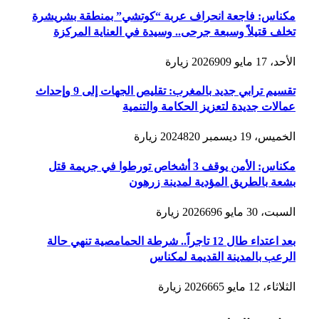
مكناس: فاجعة انحراف عربة “كوتشي” بمنطقة بشريشرة
تخلف قتيلاً وسبعة جرحى.. وسيدة في العناية المركزة
الأحد، 17 مايو 2026
909
زيارة
تقسيم ترابي جديد بالمغرب: تقليص الجهات إلى 9 وإحداث
عمالات جديدة لتعزيز الحكامة والتنمية
الخميس، 19 ديسمبر 2024
820
زيارة
مكناس: الأمن يوقف 3 أشخاص تورطوا في جريمة قتل
بشعة بالطريق المؤدية لمدينة زرهون
السبت، 30 مايو 2026
696
زيارة
بعد اعتداء طال 12 تاجراً.. شرطة الحمامصية تنهي حالة
الرعب بالمدينة القديمة لمكناس
الثلاثاء، 12 مايو 2026
665
زيارة