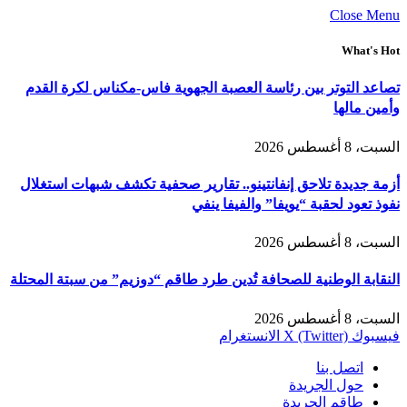
Close Menu
What's Hot
تصاعد التوتر بين رئاسة العصبة الجهوية فاس-مكناس لكرة القدم
وأمين مالها
السبت، 8 أغسطس 2026
أزمة جديدة تلاحق إنفانتينو.. تقارير صحفية تكشف شبهات استغلال
نفوذ تعود لحقبة “يويفا” والفيفا ينفي
السبت، 8 أغسطس 2026
النقابة الوطنية للصحافة تُدين طرد طاقم “دوزيم” من سبتة المحتلة
السبت، 8 أغسطس 2026
فيسبوك
X (Twitter)
الانستغرام
اتصل بنا
حول الجريدة
طاقم الجريدة