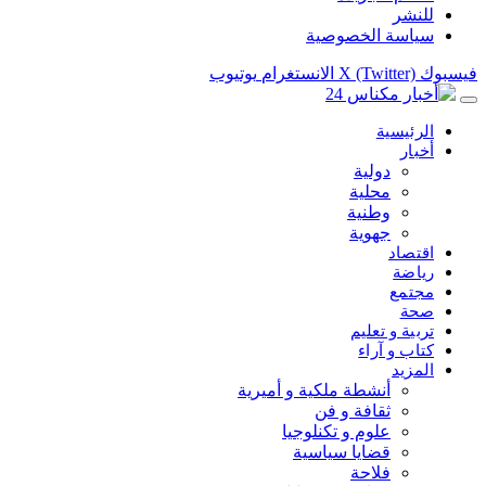
للنشر
سياسة الخصوصية
فيسبوك
X (Twitter)
الانستغرام
يوتيوب
الرئيسية
أخبار
دولية
محلية
وطنية
جهوية
اقتصاد
رياضة
مجتمع
صحة
تربية و تعليم
كتاب و آراء
المزيد
أنشطة ملكية و أميرية
ثقافة و فن
علوم و تكنلوجيا
قضايا سياسية
فلاحة