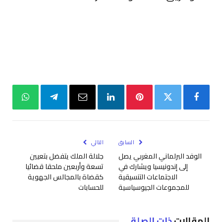
فيسبوك
تويتر
بينتيريست
لينكدإن
البريد
تيلقرام
واتساب
الإلكتروني
السابق
التالي
الوفد البرلماني المغربي يصل
جلالة الملك يتفضل بتعيين
إلى إندونيسيا ويشارك في
تسعة وأربعين ملحقا قضائيا
الاجتماعات التنسيقية
كقضاة بالمجالس الجهوية
للمجموعات الجيوسياسية
للحسابات
المقالات
ذات الصلة