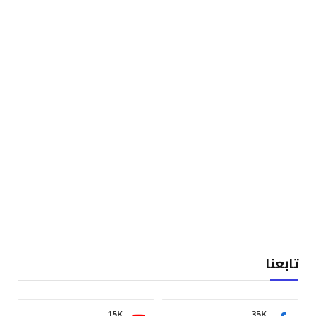
تابعنا
15K
35K