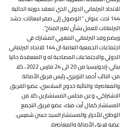
للاتحاد البرلماني الدولي الذي تنعقد دورته الحالية
144 تحت عنوان ” الوصول إلى صفر انبعاثات: حشد
البرلمانات للعمل بشأن تغير المناخ”.
ويضم وفد البرلماني المغربي المشارك في
اجتماعات الجمعية العامة ال 144 للاتحاد البرلماني
الدولي والاجتماعات المصاحبة له و المنعقدة حاليا
ببالي-إندونيسيا من 20 الى 24 مارس 2022 ، كلا
من: النائب أحمد التويزي، رئيس فريق الأصالة
والمعاصرة؛ والنائبة خدوج السلاسي، عضو الفريق
الاشتراكي، وعن مجلس المستشارين كلا من
المستشار كمال أيت ميك، عضو فريق التجمع
الوطني للأحرار، والمستشار السيد حسن شميس،
عضو فريق الأصالة والمعاصرة.