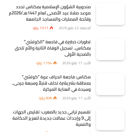
مندوبية الشؤون الإسلامية بمكناس تحدد
موعد صلاة عيد الأضحى لعام 1447هـ/2026م
ولائحة المصليات والمساجد الجامعة
الجمعة، 22 مايو 2026
1٬511
زيارة
تطورات خطيرة في فاجعة “الكوتشي”
بمكناس.. تسجيل الوفاة الثانية والأم تلحق
بالضحية الأولى
الأحد، 17 مايو 2026
1٬154
زيارة
مكناس: فاجعة انحراف عربة “كوتشي”
بمنطقة بشريشرة تخلف قتيلاً وسبعة جرحى..
وسيدة في العناية المركزة
الأحد، 17 مايو 2026
908
زيارة
تقسيم ترابي جديد بالمغرب: تقليص الجهات
إلى 9 وإحداث عمالات جديدة لتعزيز الحكامة
والتنمية