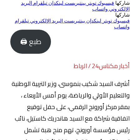
شاركها
فيسبوك
تويتر
بينتيريست
لينكدإن
تيلقرام
البريد
الإلكتروني
واتساب
شاركها
فيسبوك
تويتر
لينكدإن
بينتيريست
البريد الإلكتروني
تيلقرام
واتساب
طبع 🖨
أخبار مكناس24 / الرباط
أشرف السيد شكيب بنموسى، وزير التربية الوطنية
والتعليم الأولي والرياضة، يوم أمس الأربعاء ،
بمقر مركز أورونج الرقمي، على حفل توقيع
اتفاقية شراكة مع السيد هاندريك كاستيل، نائب
رئيس مؤسسة أورونج، تهم منح هبة تشمل