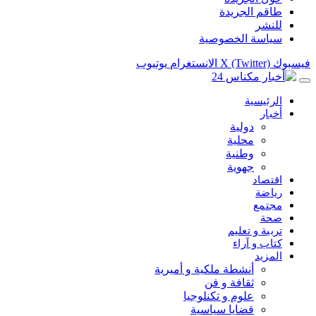
طاقم الجريدة
للنشر
سياسة الخصوصية
فيسبوك
X (Twitter)
الانستغرام
يوتيوب
الرئيسية
أخبار
دولية
محلية
وطنية
جهوية
اقتصاد
رياضة
مجتمع
صحة
تربية و تعليم
كتاب و آراء
المزيد
أنشطة ملكية و أميرية
ثقافة و فن
علوم و تكنلوجيا
قضايا سياسية