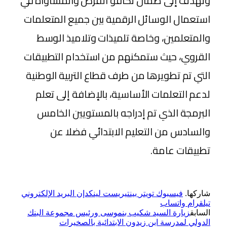
وتهدف إلى ضمان تكافؤ الفرص والمساواة في
استعمال الوسائل الرقمية بين جميع المتعلمات
والمتعلمين، وخاصة تلميذات وتلاميذ الوسط
القروي، حيث ستمكنهم من استخدام التطبيقات
التي تم تطويرها من طرف قطاع التربية الوطنية
لدعم التعلمات الأساسية، بالإضافة إلى تعلم
البرمجة الذي تم إدراجه بالمستويين الخامس
والسادس من التعليم الابتدائي فضلا عن
تطبيقات عامة.
شاركها.
فيسبوك
تويتر
بينتيريست
لينكدإن
البريد الإلكتروني
تيلقرام
واتساب
السابق
زيارة السيد شكيب بنموسى ورئيس مجموعة البنك
الدولي لمدرسة ابن زيدون الابتدائية بالصخيرات