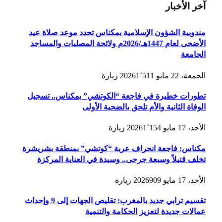
آخر الأخبار
مندوبية الشؤون الإسلامية بمكناس تحدد موعد صلاة عيد
الأضحى لعام 1447هـ/2026م ولائحة المصليات والمساجد
الجامعة
الجمعة، 22 مايو 2026
1٬511
زيارة
تطورات خطيرة في فاجعة “الكوتشي” بمكناس.. تسجيل
الوفاة الثانية والأم تلحق بالضحية الأولى
الأحد، 17 مايو 2026
1٬154
زيارة
مكناس: فاجعة انحراف عربة “كوتشي” بمنطقة بشريشرة
تخلف قتيلاً وسبعة جرحى.. وسيدة في العناية المركزة
الأحد، 17 مايو 2026
909
زيارة
تقسيم ترابي جديد بالمغرب: تقليص الجهات إلى 9 وإحداث
عمالات جديدة لتعزيز الحكامة والتنمية