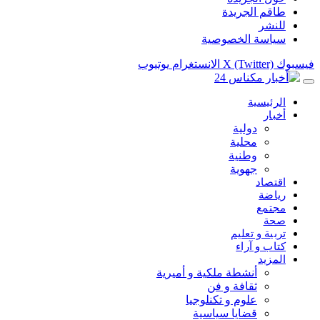
طاقم الجريدة
للنشر
سياسة الخصوصية
فيسبوك
X (Twitter)
الانستغرام
يوتيوب
الرئيسية
أخبار
دولية
محلية
وطنية
جهوية
اقتصاد
رياضة
مجتمع
صحة
تربية و تعليم
كتاب و آراء
المزيد
أنشطة ملكية و أميرية
ثقافة و فن
علوم و تكنلوجيا
قضايا سياسية