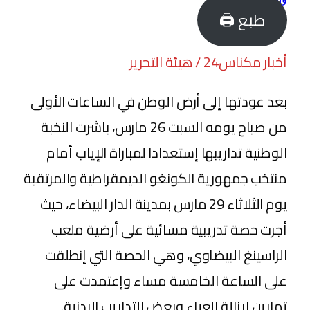
طبع 🖨
أخبار مكناس24 / هيئة التحرير
بعد عودتها إلى أرض الوطن في الساعات الأولى
من صباح يومه السبت 26 مارس، باشرت النخبة
الوطنية تداريبها إستعدادا لمباراة الإياب أمام
منتخب جمهورية الكونغو الديمقراطية والمرتقبة
يوم الثلاثاء 29 مارس بمدينة الدار البيضاء، حيث
أجرت حصة تدريبية مسائية على أرضية ملعب
الراسينغ البيضاوي، وهي الحصة التي إنطلقت
على الساعة الخامسة مساء وإعتمدت على
تمارين لإزالة العياء وبعض التداريب البدنية.