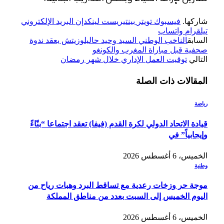
شاركها.
فيسبوك
تويتر
بينتيريست
لينكدإن
البريد الإلكتروني
تيلقرام
واتساب
السابق
الناخب الوطني السيد وحيد حاليلوزيتش يعقد ندوة
صحفية قبل مباراة المغرب والكونغو
التالي
توقيت العمل الإداري خلال شهر رمضان
المقالات
ذات الصلة
رياضة
قيادة الاتحاد الدولي لكرة القدم (فيفا) تعقد اجتماعا “بنّاءً
وإيجابياً” في
الخميس، 6 أغسطس 2026
وطنية
موجة حر وزخات رعدية مع تساقط البرد وهبات رياح من
اليوم الخميس إلى السبت بعدد من مناطق المملكة
الخميس، 6 أغسطس 2026