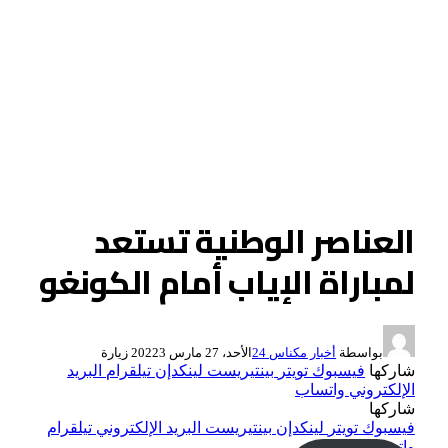
العناصر الوطنية تستعد
لمباراة الإياب أمام الكونغو
بواسطة
أخبار مكناس 24
الأحد، 27 مارس 2022
3
زيارة
شاركها
فيسبوك
تويتر
بينتيريست
لينكدإن
تيلقرام
البريد
الإلكتروني
واتساب
شاركها
فيسبوك
تويتر
لينكدإن
بينتيريست
البريد الإلكتروني
تيلقرام
واتساب