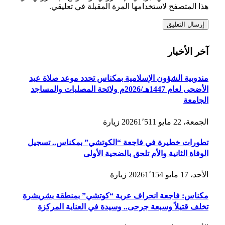
هذا المتصفح لاستخدامها المرة المقبلة في تعليقي.
آخر الأخبار
مندوبية الشؤون الإسلامية بمكناس تحدد موعد صلاة عيد
الأضحى لعام 1447هـ/2026م ولائحة المصليات والمساجد
الجامعة
الجمعة، 22 مايو 2026
1٬511
زيارة
تطورات خطيرة في فاجعة “الكوتشي” بمكناس.. تسجيل
الوفاة الثانية والأم تلحق بالضحية الأولى
الأحد، 17 مايو 2026
1٬154
زيارة
مكناس: فاجعة انحراف عربة “كوتشي” بمنطقة بشريشرة
تخلف قتيلاً وسبعة جرحى.. وسيدة في العناية المركزة