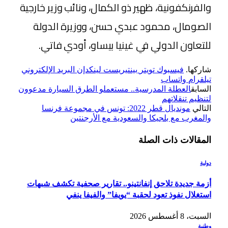
والفرنكفونية، ظهير ذو الكمال، ونائب وزير خارجية
الصومال، محمود عبدي حسن، ووزيرة الدولة
للتعاون الدولي في غينيا بيساو، أودي فاتي.
شاركها.
فيسبوك
تويتر
بينتيريست
لينكدإن
البريد الإلكتروني
تيلقرام
واتساب
السابق
العطلة المدرسية.. مستعملو الطرق السيارة مدعوون
لتنظيم تنقلاتهم
التالي
مونديال قطر 2022: تونس في مجموعة فرنسا
والمغرب مع بلجيكا والسعودية مع الأرجنتين
المقالات
ذات الصلة
دولية
أزمة جديدة تلاحق إنفانتينو.. تقارير صحفية تكشف شبهات
استغلال نفوذ تعود لحقبة “يويفا” والفيفا ينفي
السبت، 8 أغسطس 2026
وطنية