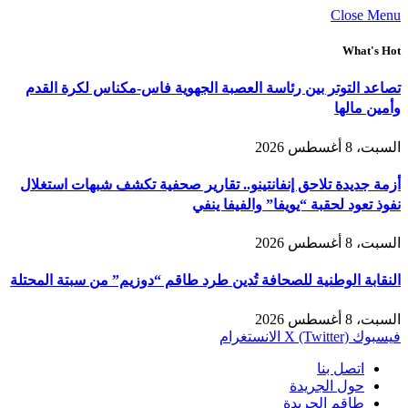
Close Menu
What's Hot
تصاعد التوتر بين رئاسة العصبة الجهوية فاس-مكناس لكرة القدم
وأمين مالها
السبت، 8 أغسطس 2026
أزمة جديدة تلاحق إنفانتينو.. تقارير صحفية تكشف شبهات استغلال
نفوذ تعود لحقبة “يويفا” والفيفا ينفي
السبت، 8 أغسطس 2026
النقابة الوطنية للصحافة تُدين طرد طاقم “دوزيم” من سبتة المحتلة
السبت، 8 أغسطس 2026
فيسبوك
X (Twitter)
الانستغرام
اتصل بنا
حول الجريدة
طاقم الجريدة