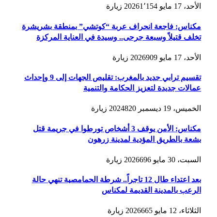
الأحد، 17 مايو 2026
1٬154
زيارة
مكناس: فاجعة انحراف عربة “كوتشي” بمنطقة بشريشرة
تخلف قتيلاً وسبعة جرحى.. وسيدة في العناية المركزة
الأحد، 17 مايو 2026
909
زيارة
تقسيم ترابي جديد بالمغرب: تقليص الجهات إلى 9 وإحداث
عمالات جديدة لتعزيز الحكامة والتنمية
الخميس، 19 ديسمبر 2024
820
زيارة
مكناس: الأمن يوقف 3 أشخاص تورطوا في جريمة قتل
بشعة بالطريق المؤدية لمدينة زرهون
السبت، 30 مايو 2026
696
زيارة
بعد اعتداء طال 12 تاجراً.. شرطة الحمامصية تنهي حالة
الرعب بالمدينة القديمة لمكناس
الثلاثاء، 12 مايو 2026
665
زيارة