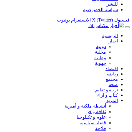
للنشر
سياسة الخصوصية
فيسبوك
X (Twitter)
الانستغرام
يوتيوب
الرئيسية
أخبار
دولية
محلية
وطنية
جهوية
اقتصاد
رياضة
مجتمع
صحة
تربية و تعليم
كتاب و آراء
المزيد
أنشطة ملكية و أميرية
ثقافة و فن
علوم و تكنلوجيا
قضايا سياسية
فلاحة