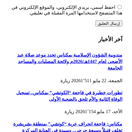
احفظ اسمي، بريدي الإلكتروني، والموقع الإلكتروني في
هذا المتصفح لاستخدامها المرة المقبلة في تعليقي.
آخر الأخبار
مندوبية الشؤون الإسلامية بمكناس تحدد موعد صلاة عيد
الأضحى لعام 1447هـ/2026م ولائحة المصليات والمساجد
الجامعة
الجمعة، 22 مايو 2026
1٬511
زيارة
تطورات خطيرة في فاجعة “الكوتشي” بمكناس.. تسجيل
الوفاة الثانية والأم تلحق بالضحية الأولى
الأحد، 17 مايو 2026
1٬154
زيارة
مكناس: فاجعة انحراف عربة “كوتشي” بمنطقة بشريشرة
تخلف قتيلاً وسبعة جرحى.. وسيدة في العناية المركزة