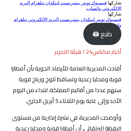
شاركها
فيسبوك
تويتر
بينتيريست
لينكدإن
تيلقرام
البريد
الإلكتروني
واتساب
شاركها
فيسبوك
تويتر
لينكدإن
بينتيريست
البريد الإلكتروني
تيلقرام
واتساب
طبع 🖨
أخبار مكناس24 / هيئة التحرير
أفادت المديرية العامة للأرصاد الجوية بأن أمطارا
قوية ومحليا رعدية وتساقط ثلوج ورياح قوية
ستهم عددا من أقاليم المملكة، ابتداء من اليوم
الأحد وإلى غاية يوم الثلاثاء 5 أبريل الجاري.
وأوضحت المديرية، في نشرة إنذارية من مستوى
اليقظة البرتقالي، أن أمطارا قوية ومحليا رعدية