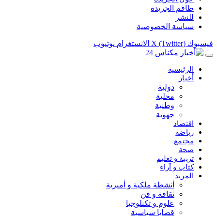
طاقم الجريدة
للنشر
سياسة الخصوصية
فيسبوك
X (Twitter)
الانستغرام
يوتيوب
الرئيسية
أخبار
دولية
محلية
وطنية
جهوية
اقتصاد
رياضة
مجتمع
صحة
تربية و تعليم
كتاب و آراء
المزيد
أنشطة ملكية و أميرية
ثقافة و فن
علوم و تكنلوجيا
قضايا سياسية