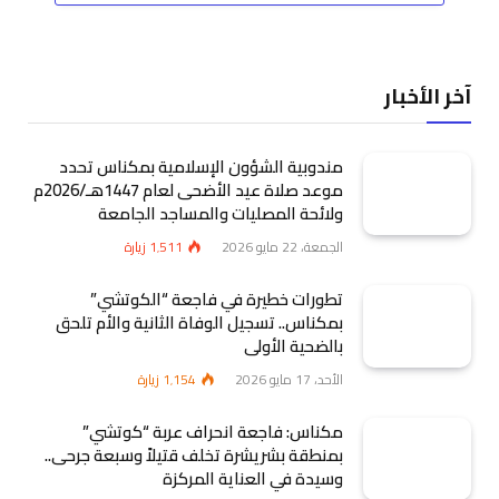
آخر الأخبار
مندوبية الشؤون الإسلامية بمكناس تحدد
موعد صلاة عيد الأضحى لعام 1447هـ/2026م
ولائحة المصليات والمساجد الجامعة
الجمعة، 22 مايو 2026
1٬511
زيارة
تطورات خطيرة في فاجعة “الكوتشي”
بمكناس.. تسجيل الوفاة الثانية والأم تلحق
بالضحية الأولى
الأحد، 17 مايو 2026
1٬154
زيارة
مكناس: فاجعة انحراف عربة “كوتشي”
بمنطقة بشريشرة تخلف قتيلاً وسبعة جرحى..
وسيدة في العناية المركزة