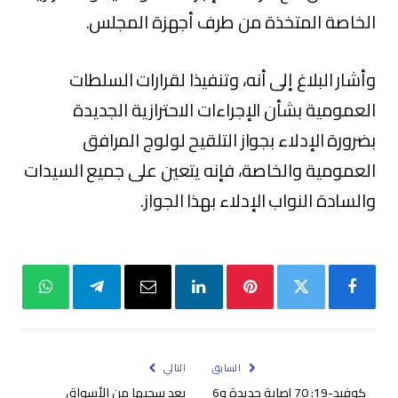
الخاصة المتخذة من طرف أجهزة المجلس.
وأشار البلاغ إلى أنه، وتنفيذا لقرارات السلطات
العمومية بشأن الإجراءات الاحترازية الجديدة
بضرورة الإدلاء بجواز التلقيح لولوج المرافق
العمومية والخاصة، فإنه يتعين على جميع السيدات
والسادة النواب الإدلاء بهذا الجواز.
فيسبوك
تويتر
بينتيريست
لينكدإن
البريد
تيلقرام
واتساب
الإلكتروني
السابق
التالي
كوفيد-19: 70 إصابة جديدة و6
بعد سحبها من الأسواق