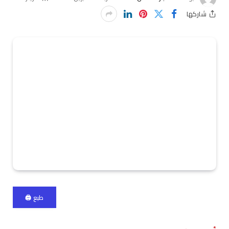
شاركها
طبع 🖨