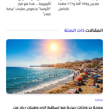
ملايين و169 ألفا و177 ملقحا
الأوروبية … هذا هو قرار
بالكامل
“الأونسا” بخصوص منتجات “بيضة
كيندر”
المقالات
ذات الصلة
وطنية
موجة حر وزخات رعدية مع تساقط البرد وهبات رياح من