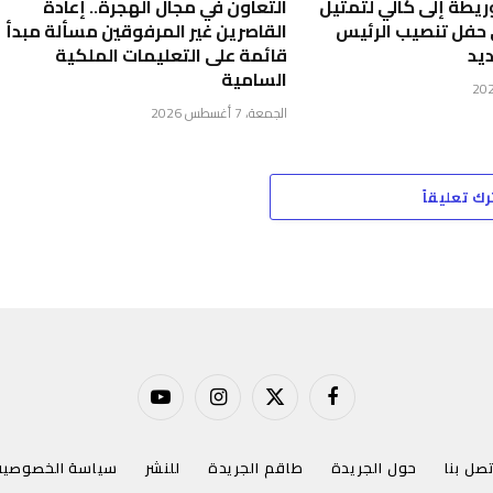
يطة إلى كالي لتمثيل
التعاون في مجال الهجرة.. إعادة
 حفل تنصيب الرئيس
القاصرين غير المرفوقين مسألة مبدأ
يد
قائمة على التعليمات الملكية
السامية
الجمعة، 7 أغسطس 2026
رك تعليقاً
فيسبوك
X
الانستغرام
يوتيوب
(Twitter)
تصل بنا
حول الجريدة
طاقم الجريدة
للنشر
سياسة الخصوصية