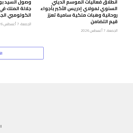
انطلاق فعاليات الموسم الديني
وصول السيد بور
السنوي لمولاي إدريس الأكبر بأجواء
جلالة الملك في
روحانية وهبات ملكية سامية تعزز
الكولومبي الجد
قيم التضامن
الجمعة، 7 أغسطس 2026
الجمعة، 7 أغسطس 2026
ات
ا