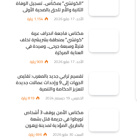
“الكوتشي” بمكناس.. تسجيل الوفاة
الثانية والأم تلحق بالضحية الأولى
الأحد، 17 مايو 2026
1٬154
زيارة
مكناس: فاجعة انحراف عربة
“كوتشي” بمنطقة بشريشرة تخلف
قتيلاً وسبعة جرحى.. وسيدة في
العناية المركزة
الأحد، 17 مايو 2026
909
زيارة
تقسيم ترابي جديد بالمغرب: تقليص
الجهات إلى 9 وإحداث عمالات جديدة
لتعزيز الحكامة والتنمية
الخميس، 19 ديسمبر 2024
819
زيارة
مكناس: الأمن يوقف 3 أشخاص
تورطوا في جريمة قتل بشعة
بالطريق المؤدية لمدينة زرهون
السبت، 30 مايو 2026
696
زيارة