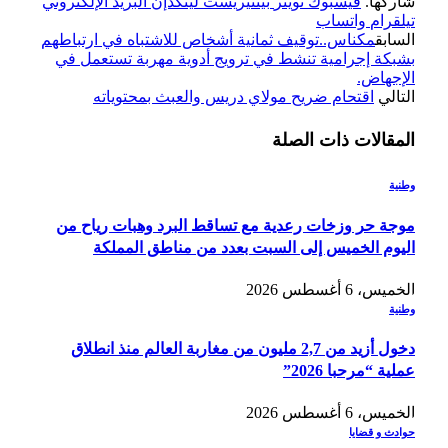
شاركها.
فيسبوك
تويتر
بينتيريست
لينكدإن
البريد الإلكتروني
تيلقرام
واتساب
السابق
مكناس..توقيف ثمانية أشخاص للاشتباه في ارتباطهم
بشبكة إجرامية تنشط في ترويج أدوية مهربة تستعمل في
الإجهاض.
التالي
اقتحام ضريح مولاي دريس والعبث بمحتوياته
المقالات
ذات الصلة
وطنية
موجة حر وزخات رعدية مع تساقط البرد وهبات رياح من
اليوم الخميس إلى السبت بعدد من مناطق المملكة
الخميس، 6 أغسطس 2026
وطنية
دخول أزيد من 2,7 مليون من مغاربة العالم منذ انطلاق
عملية “مرحبا 2026”
الخميس، 6 أغسطس 2026
حوادث و قضايا