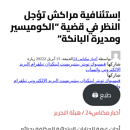
إستئنافية مراكش تؤجل
النظر في قضية “الكوميسير
ومديرة البانكة”
بواسطة
أخبار مكناس 24
الجمعة، 15 أبريل 2022
2
زيارة
شاركها
فيسبوك
تويتر
بينتيريست
لينكدإن
تيلقرام
البريد
الإلكتروني
واتساب
شاركها
فيسبوك
تويتر
لينكدإن
بينتيريست
البريد الإلكتروني
تيلقرام
واتساب
طبع 🖨
أخبار مكناس24 / هيئة التحرير
أجلت غرفة الجنايات الإبتدائية المكلفة بجرائم