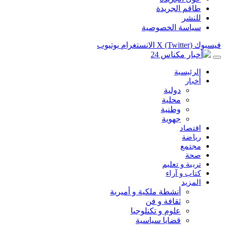
طاقم الجريدة
للنشر
سياسة الخصوصية
فيسبوك
X (Twitter)
الانستغرام
يوتيوب
الرئيسية
أخبار
دولية
محلية
وطنية
جهوية
اقتصاد
رياضة
مجتمع
صحة
تربية و تعليم
كتاب و آراء
المزيد
أنشطة ملكية و أميرية
ثقافة و فن
علوم و تكنلوجيا
قضايا سياسية