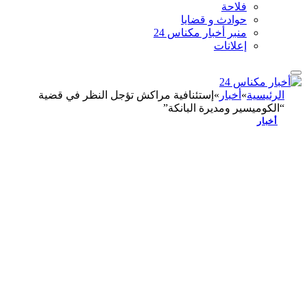
فلاحة
حوادث و قضايا
منبر أخبار مكناس 24
إعلانات
الرئيسية
»
أخبار
»
إستئنافية مراكش تؤجل النظر في قضية
“الكوميسير ومديرة البانكة”
أخبار