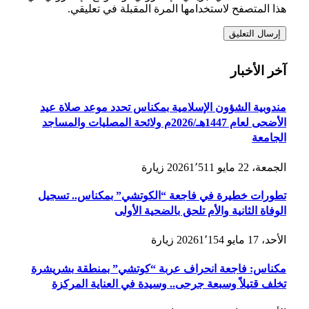
هذا المتصفح لاستخدامها المرة المقبلة في تعليقي.
آخر الأخبار
مندوبية الشؤون الإسلامية بمكناس تحدد موعد صلاة عيد
الأضحى لعام 1447هـ/2026م ولائحة المصليات والمساجد
الجامعة
الجمعة، 22 مايو 2026
1٬511
زيارة
تطورات خطيرة في فاجعة “الكوتشي” بمكناس.. تسجيل
الوفاة الثانية والأم تلحق بالضحية الأولى
الأحد، 17 مايو 2026
1٬154
زيارة
مكناس: فاجعة انحراف عربة “كوتشي” بمنطقة بشريشرة
تخلف قتيلاً وسبعة جرحى.. وسيدة في العناية المركزة