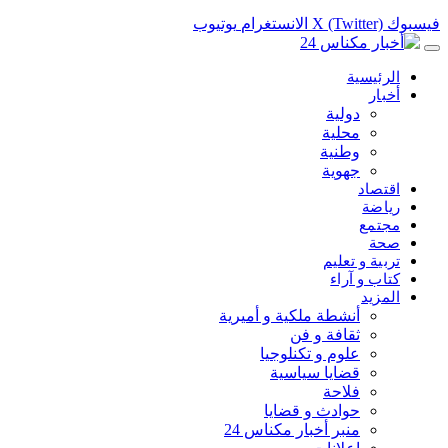
فيسبوك
X (Twitter)
الانستغرام
يوتيوب
الرئيسية
أخبار
دولية
محلية
وطنية
جهوية
اقتصاد
رياضة
مجتمع
صحة
تربية و تعليم
كتاب و آراء
المزيد
أنشطة ملكية و أميرية
ثقافة و فن
علوم و تكنلوجيا
قضايا سياسية
فلاحة
حوادث و قضايا
منبر أخبار مكناس 24