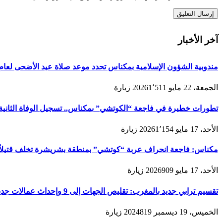
آخر الأخبار
مندوبية الشؤون الإسلامية بمكناس تحدد موعد صلاة عيد الأضحى لعام 1447هـ/2026م ولائحة المصليات والمساجد الجامع
الجمعة، 22 مايو 2026
1٬511
زيارة
تطورات خطيرة في فاجعة “الكوتشي” بمكناس.. تسجيل الوفاة الثانية و
الأحد، 17 مايو 2026
1٬154
زيارة
مكناس: فاجعة انحراف عربة “كوتشي” بمنطقة بشريشرة تخلف قتيلاً 
الأحد، 17 مايو 2026
909
زيارة
تقسيم ترابي جديد بالمغرب: تقليص الجهات إلى 9 وإحداث عمالات جديدة لتعزيز الحكامة والتنمية
الخميس، 19 ديسمبر 2024
819
زيارة