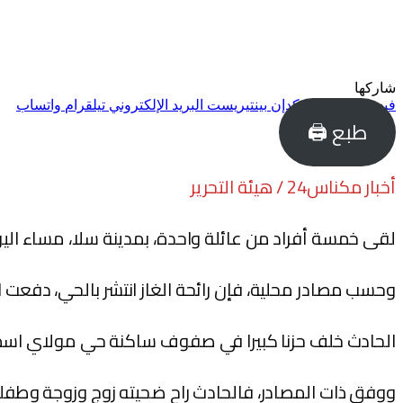
شاركها
فيسبوك
تويتر
لينكدإن
بينتيريست
البريد الإلكتروني
تيلقرام
واتساب
طبع 🖨
أخبار مكناس24 / هيئة التحرير
لقى خمسة أفراد من عائلة واحدة، بمدينة سلا، مساء اليو
وحسب مصادر محلية، فإن رائحة الغاز انتشر بالحي، دفعت ال
الحادث خلف حزنا كبيرا في صفوف ساكنة حي مولاي اسماعيل بسلا، بعد مق
ووفق ذات المصادر، فالحادث راح ضحيته زوج وزوجة وطفلي