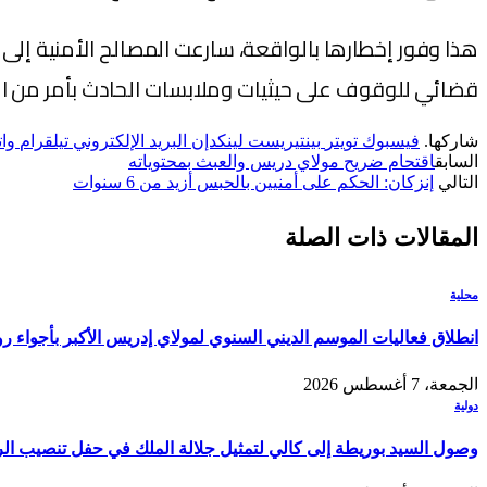
هذا وفور إخطارها بالواقعة، سارعت المصالح الأمنية إلى
قضائي للوقوف على حيثيات وملابسات الحادث بأمر من الن
شاركها.
فيسبوك
تويتر
بينتيريست
لينكدإن
البريد الإلكتروني
تيلقرام
وا
السابق
اقتحام ضريح مولاي دريس والعبث بمحتوياته
التالي
إنزكان: الحكم على أمنيين بالحبس أزيد من 6 سنوات
المقالات
ذات الصلة
محلية
انطلاق فعاليات الموسم الديني السنوي لمولاي إدريس الأكبر بأجواء ر
الجمعة، 7 أغسطس 2026
دولية
وصول السيد بوريطة إلى كالي لتمثيل جلالة الملك في حفل تنصيب الر