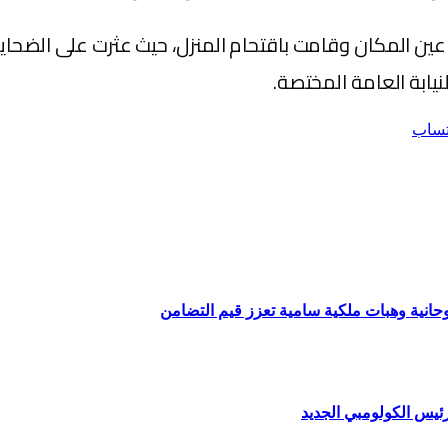
 عين المكان وقامت باقتحام المنزل، حيث عثرت على الضحاي
يابة العامة المختصة.
تساب
وحانية وهبات ملكية سامية تعزز قيم التضامن
ئيس الكولومبي الجديد