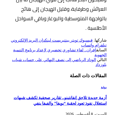
العرائش وطرفاية، وقليل الهيجان إلى هائج
بالواجهة المتوسطية والبوغاز وباقي السواحل
الأطلسية .
شاركها.
فيسبوك
تويتر
بينتيريست
لينكدإن
البريد الإلكتروني
تيلقرام
واتساب
السابق
إفران.. لقاء تشاوري تحضيري لإعداد برنامج التنمية
الجهوية
التالي
الوداد الرياضي إلى نصف النهائي على حساب شباب
بلوزداد
المقالات
ذات الصلة
دولية
أزمة جديدة تلاحق إنفانتينو.. تقارير صحفية تكشف شبهات
استغلال نفوذ تعود لحقبة “يويفا” والفيفا ينفي
السبت، 8 أغسطس 2026