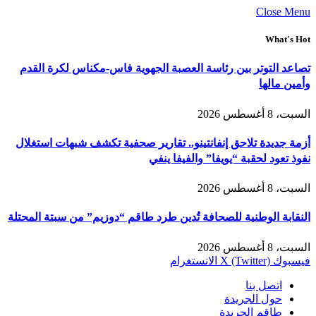
Close Menu
What's Hot
تصاعد التوتر بين رئاسة العصبة الجهوية فاس-مكناس لكرة القدم
وأمين مالها
السبت، 8 أغسطس 2026
أزمة جديدة تلاحق إنفانتينو.. تقارير صحفية تكشف شبهات استغلال
نفوذ تعود لحقبة “يويفا” والفيفا ينفي
السبت، 8 أغسطس 2026
النقابة الوطنية للصحافة تُدين طرد طاقم “دوزيم” من سبتة المحتلة
السبت، 8 أغسطس 2026
فيسبوك
X (Twitter)
الانستغرام
اتصل بنا
حول الجريدة
طاقم الجريدة