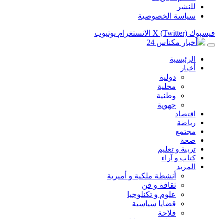
للنشر
سياسة الخصوصية
فيسبوك
X (Twitter)
الانستغرام
يوتيوب
الرئيسية
أخبار
دولية
محلية
وطنية
جهوية
اقتصاد
رياضة
مجتمع
صحة
تربية و تعليم
كتاب و آراء
المزيد
أنشطة ملكية و أميرية
ثقافة و فن
علوم و تكنلوجيا
قضايا سياسية
فلاحة