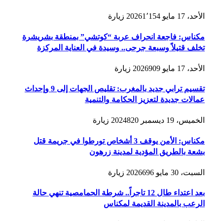
الأحد، 17 مايو 2026
1٬154
زيارة
مكناس: فاجعة انحراف عربة “كوتشي” بمنطقة بشريشرة
تخلف قتيلاً وسبعة جرحى.. وسيدة في العناية المركزة
الأحد، 17 مايو 2026
909
زيارة
تقسيم ترابي جديد بالمغرب: تقليص الجهات إلى 9 وإحداث
عمالات جديدة لتعزيز الحكامة والتنمية
الخميس، 19 ديسمبر 2024
820
زيارة
مكناس: الأمن يوقف 3 أشخاص تورطوا في جريمة قتل
بشعة بالطريق المؤدية لمدينة زرهون
السبت، 30 مايو 2026
696
زيارة
بعد اعتداء طال 12 تاجراً.. شرطة الحمامصية تنهي حالة
الرعب بالمدينة القديمة لمكناس