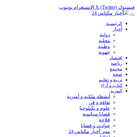
فيسبوك
X (Twitter)
الانستغرام
يوتيوب
الرئيسية
أخبار
دولية
محلية
وطنية
جهوية
اقتصاد
رياضة
مجتمع
صحة
تربية و تعليم
كتاب و آراء
المزيد
أنشطة ملكية و أميرية
ثقافة و فن
علوم و تكنلوجيا
قضايا سياسية
فلاحة
حوادث و قضايا
منبر أخبار مكناس 24