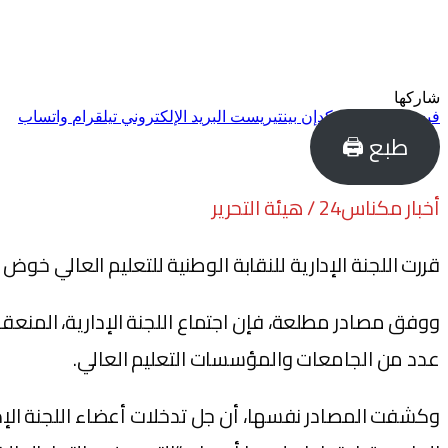
شاركها
فيسبوك
تويتر
لينكدإن
بينتيريست
البريد الإلكتروني
تيلقرام
واتساب
طبع 🖨
أخبار مكناس24 / هيئة التحرير
قررت اللجنة الإدارية للنقابة الوطنية للتعليم العالي خوض إضراب وطني أيا
عدد من الجامعات والمؤسسات التعليم العالي.
وكشفت المصادر نفسها، أن جل تدخلات أعضاء اللجنة الإد