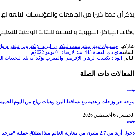
يذكر أن عددا كبيرا من الجامعات والمؤسسات التابعة له
وكانت الهياكل الجهوية والمحلية للنقابة الوطنية للتعلي
شاركها.
فيسبوك
تويتر
بينتيريست
لينكدإن
البريد الإلكتروني
تيلقرام
وا
السابق
فاتح ذي القعدة 1443هـ: الأربعاء 01 يونيو 2022م
التالي
الوداد يكسب الرهان الإفريقي والمغرب يؤكد أنه بلد التحديات الك
المقالات
ذات الصلة
وطنية
موجة حر وزخات رعدية مع تساقط البرد وهبات رياح من اليوم الخمي
الخميس، 6 أغسطس 2026
وطنية
دخول أزيد من 2,7 مليون من مغاربة العالم منذ انطلاق عملية “مرحبا 2026”