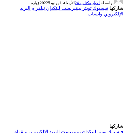
بواسطة
أخبار مكناس 24
الأربعاء، 1 يونيو 2022
5
زيارة
شاركها
فيسبوك
تويتر
بينتيريست
لينكدإن
تيلقرام
البريد
الإلكتروني
واتساب
شاركها
فيسبوك
تويتر
لينكدإن
بينتيريست
البريد الإلكتروني
تيلقرام