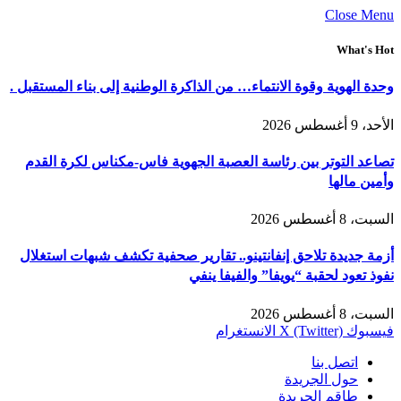
Close Menu
What's Hot
وحدة الهوية وقوة الانتماء… من الذاكرة الوطنية إلى بناء المستقبل .
الأحد، 9 أغسطس 2026
تصاعد التوتر بين رئاسة العصبة الجهوية فاس-مكناس لكرة القدم
وأمين مالها
السبت، 8 أغسطس 2026
أزمة جديدة تلاحق إنفانتينو.. تقارير صحفية تكشف شبهات استغلال
نفوذ تعود لحقبة “يويفا” والفيفا ينفي
السبت، 8 أغسطس 2026
فيسبوك
X (Twitter)
الانستغرام
اتصل بنا
حول الجريدة
طاقم الجريدة