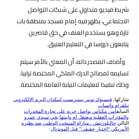
شريط فيديو متداول على شبكات التواصل
الاجتماعي، يظهر فيه إمام مسجد بمنطقة باب
تازة وهو يستخدم العنف في حق قاصرين
يتابعون دروسا في التعليم العتيق.
وأضاف المصدر ذاته، أن المعني بالأمر سيتم
تسليمه لمصالح الدرك الملكي المختصة ترابيا،
وذلك تنفيذا لتعليمات النيابة العامة المختصة.
شاركها.
فيسبوك
تويتر
بينتيريست
لينكدإن
البريد الإلكتروني
تيلقرام
واتساب
السابق
أمن مكناس يواصل حربه على تجارة المخدرات
والمؤثرات العقلية ويعتقل ام وابنتها بحي سيدي عمرو
التالي
حاليلوزيتش ..مباراة المنتخب الوطني ضد نظيره
الأمريكي “اختبار حقيقي” قبل المونديال