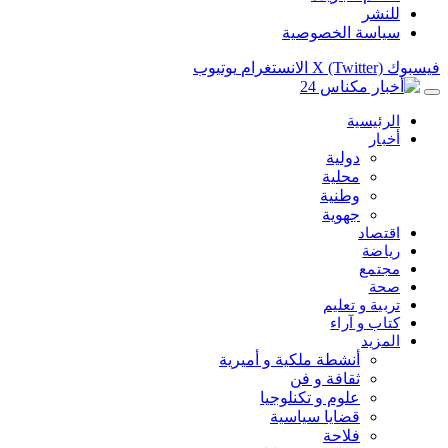
للنشر
سياسة الخصوصية
فيسبوك
X (Twitter)
الانستغرام
يوتيوب
الرئيسية
أخبار
دولية
محلية
وطنية
جهوية
اقتصاد
رياضة
مجتمع
صحة
تربية و تعليم
كتاب و آراء
المزيد
أنشطة ملكية و أميرية
ثقافة و فن
علوم و تكنلوجيا
قضايا سياسية
فلاحة