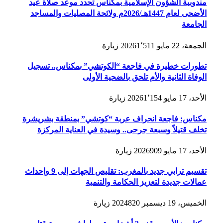
مندوبية الشؤون الإسلامية بمكناس تحدد موعد صلاة عيد
الأضحى لعام 1447هـ/2026م ولائحة المصليات والمساجد
الجامعة
الجمعة، 22 مايو 2026
1٬511
زيارة
تطورات خطيرة في فاجعة “الكوتشي” بمكناس.. تسجيل
الوفاة الثانية والأم تلحق بالضحية الأولى
الأحد، 17 مايو 2026
1٬154
زيارة
مكناس: فاجعة انحراف عربة “كوتشي” بمنطقة بشريشرة
تخلف قتيلاً وسبعة جرحى.. وسيدة في العناية المركزة
الأحد، 17 مايو 2026
909
زيارة
تقسيم ترابي جديد بالمغرب: تقليص الجهات إلى 9 وإحداث
عمالات جديدة لتعزيز الحكامة والتنمية
الخميس، 19 ديسمبر 2024
820
زيارة