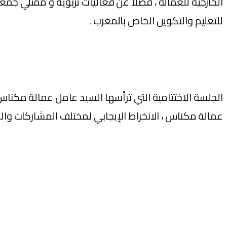
الخارجية للعمالة ، فضلا عن فعاليات تربوية و ممثلي جمعي
للتعليم والتكوين الخاص بالمغرب .
الجلسة الاختتامية التي ترأسها السيد عامل عمالة مكناس 
عمالة مكناس ، الانخراط الإيجابي لمختلف المشاركات والم