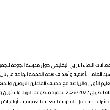
عبر المحيط بمكناس ، يوم الأربعاء 8 يونيو ، فعاليات اللقاء الترابي الإقليمي حو
لسيد العامل بأهمية وأهداف هذه المحطة الهامة في تاريخ
لتعليم الأولي والرياضة مع مختلف الفاعلين التربويين والمت
مختلف مكونات المجتمع المغربي في صياغة وتنفيذ خارطة الطريق 2
شراف مستقبل المدرسة المغربية العمومية ،بأولويات وأه