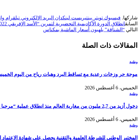
شاركها.
فيسبوك
تويتر
بينتيريست
لينكدإن
البريد الإلكتروني
تيلقرام
وا
السابق
انطلاق الدورة الأكاديمية التحضيرية لتمرين “الأسد الإفريقي 2022”
التالي
“الشناقة” يلهبون أسعار الماشية بمكناس
المقالات
ذات الصلة
وطنية
موجة حر وزخات رعدية مع تساقط البرد وهبات رياح من اليوم الخمي
الخميس، 6 أغسطس 2026
وطنية
دخول أزيد من 2,7 مليون من مغاربة العالم منذ انطلاق عملية “مرحبا 2026”
الخميس، 6 أغسطس 2026
وطنية
المختبر الوطني للشرطة العلمية والتقنية يحصل على شهادة الاعتماد الدولي “ISO/CEI 17025” في مختلف التخصصات والخ