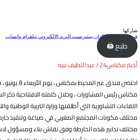
شاركها
فيسبوك
تويتر
لينكدإن
بينتيريست
البريد الإلكتروني
تيلقرام
واتساب
طبع 🖨
أخبار مكناس24 / عبداللطيف نبيه
احتضن فندق 
مكناس رئيس المشاورات ، وخلال كلمته الافتتاحية ذكر ا
اللقاءات التشاورية التي أطلقتها وزارة التربية الوطنية وا
مختلف تدابير هذه الخارطة وفق نقاش بناء ومسؤول لاست