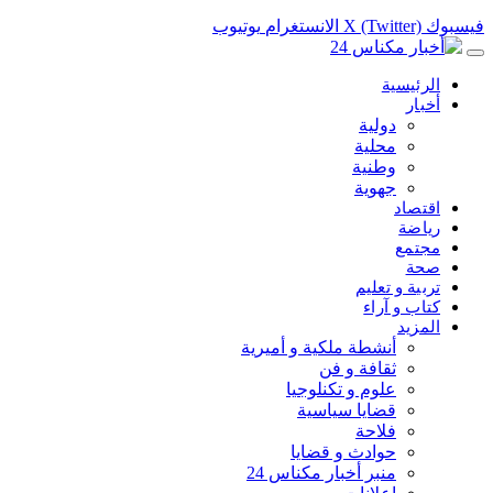
فيسبوك
X (Twitter)
الانستغرام
يوتيوب
الرئيسية
أخبار
دولية
محلية
وطنية
جهوية
اقتصاد
رياضة
مجتمع
صحة
تربية و تعليم
كتاب و آراء
المزيد
أنشطة ملكية و أميرية
ثقافة و فن
علوم و تكنلوجيا
قضايا سياسية
فلاحة
حوادث و قضايا
منبر أخبار مكناس 24