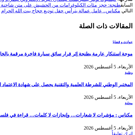
السابق
طنجة: حجز مئات الكيلوغرامات من الحشيش على متن شاحنة لل
التالي
مكناس.. عامل عمالة يترأس حفل توديع حجاج بيت الله الحرام
المقالات
ذات الصلة
حوادث و قضايا
موجة استنكار عارمة بطنجة إثر فرار سائق سيارة فاخرة مرقمة بالخ
الأربعاء، 5 أغسطس 2026
وطنية
المختبر الوطني للشرطة العلمية والتقنية يحصل على شهادة الاعتماد الدولي “ISO/CEI 17025” في مختلف التخصصات والخ
الأربعاء، 5 أغسطس 2026
محلية
مكناس : مؤشرات لا شعارات… وإنجازات لا كلمات… قراءة في فلسفة ا
الأربعاء، 5 أغسطس 2026
اترك تعليقاً