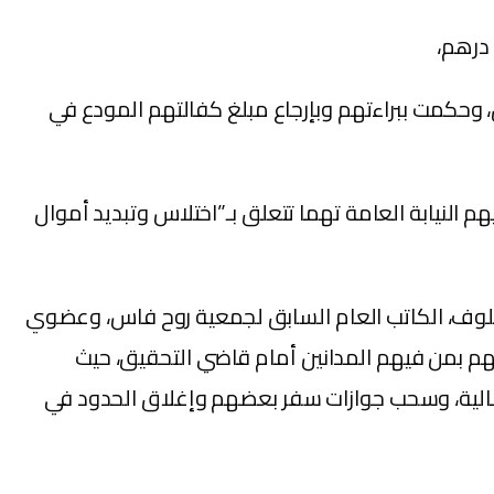
حكمت ببراءتهم وبإرجاع مبلغ كفالتهم المودع في
م النيابة العامة تهما تتعلق بـ”اختلاس وتبديد أموال
نمخلوف، الكاتب العام السابق لجمعية روح فاس، وعضوي
هم بمن فيهم المدانين أمام قاضي التحقيق، حيث
 15 متهما في حالات سراح بضمان كفالات مالية، وسحب جوازات سفر بعضهم وإغلاق الحدود في