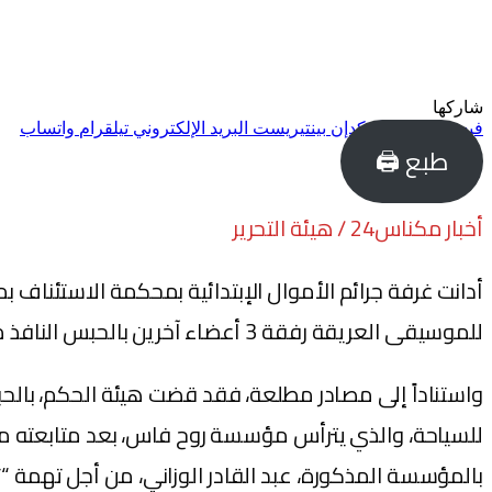
شاركها
فيسبوك
تويتر
لينكدإن
بينتيريست
البريد الإلكتروني
تيلقرام
واتساب
طبع 🖨
أخبار مكناس24 / هيئة التحرير
للموسيقى العريقة رفقة 3 أعضاء آخرين بالحبس النافذ مع الغرامة، بعد تورطهم في شبهة فساد مالي.
للسياحة، والذي يترأس مؤسسة روح فاس، بعد متابعته من
بالمؤسسة المذكورة، عبد القادر الوزاني، من أجل تهمة “ت