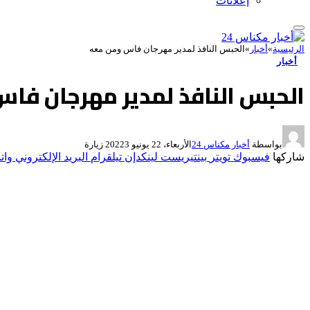
إعلانات
الرئيسية
»
أخبار
»
الحبس النافذ لمدير مهرجان فاس ومن معه
أخبار
الحبس النافذ لمدير مهرجان فا
بواسطة
أخبار مكناس 24
الأربعاء، 22 يونيو 2022
3
زيارة
شاركها
فيسبوك
تويتر
بينتيريست
لينكدإن
تيلقرام
البريد الإلكتروني
وات