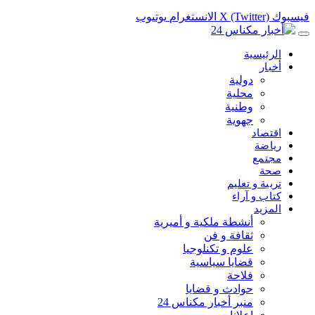
فيسبوك
X (Twitter)
الانستغرام
يوتيوب
الرئيسية
أخبار
دولية
محلية
وطنية
جهوية
اقتصاد
رياضة
مجتمع
صحة
تربية و تعليم
كتاب و آراء
المزيد
أنشطة ملكية و أميرية
ثقافة و فن
علوم و تكنلوجيا
قضايا سياسية
فلاحة
حوادث و قضايا
منبر أخبار مكناس 24