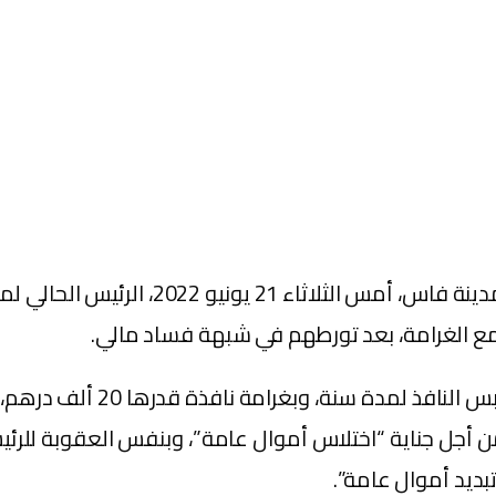
أدانت غرفة جرائم الأموال الإبتدائية بم
واستناداً إلى مصادر مطلعة، ف
 أجل جناية “اختلاس أموال عامة”، وبنفس العقوبة للرئ
بديد أموال عامة”.