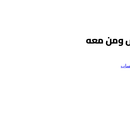
س ومن معه
ساب