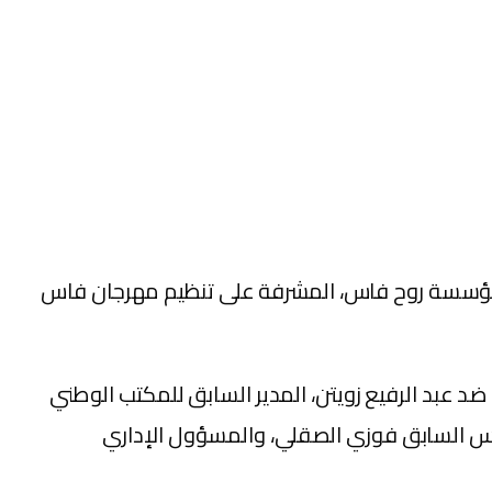
حكمة الاستئناف بمدينة فاس، أمس الثلاثاء 21 يونيو 2022، الرئيس الحالي لمؤسسة روح فاس، المشرفة على تنظيم مهرجان فاس
قد قضت هيئة الحكم، بالحبس النافذ لمدة سنة، وبغرامة نافذة قدرها 20 ألف درهم، ضد عبد الرفيع زويتن، المدير السابق للمكتب الوطني
يس السابق فوزي الصقلي، والمسؤول الإداري