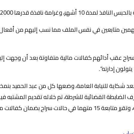
غرامة نافذة قدرها 2000 درهم،
ين متابعين في نفس الملف مما نسب إليهم من أفعال، و
 سراح عقب أدائهم كفالات مالية متفاوتة بعد أن وجهت إليه
ولون إدارته”.
، بعد شكاية للنيابة العامة، وضعها كل من عبد الحميد ب
 الضابطة القضائية للشرطة، تم خلاله تقديم المشتبه في
أخضعهم لتحقيق حول المنسوب إليهم من التهم الجنائية، وتقرر متابعة
تساب