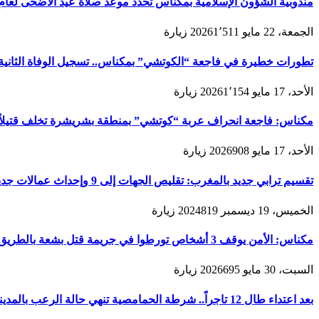
مندوبية الشؤون الإسلامية بمكناس تحدد موعد صلاة عيد الأضحى لعام 1447هـ/2026م ولائحة المصليات والمساجد الجامع
الجمعة، 22 مايو 2026
1٬511
زيارة
تطورات خطيرة في فاجعة “الكوتشي” بمكناس.. تسجيل الوفاة الثانية و
الأحد، 17 مايو 2026
1٬154
زيارة
مكناس: فاجعة انحراف عربة “كوتشي” بمنطقة بشريشرة تخلف قتيلاً 
الأحد، 17 مايو 2026
908
زيارة
تقسيم ترابي جديد بالمغرب: تقليص الجهات إلى 9 وإحداث عمالات جديدة لتعزيز الحكامة والتنمية
الخميس، 19 ديسمبر 2024
819
زيارة
مكناس: الأمن يوقف 3 أشخاص تورطوا في جريمة قتل بشعة بالطريق المؤدية لمدينة زرهون
السبت، 30 مايو 2026
695
زيارة
بعد اعتداء طال 12 تاجراً.. شرطة الحمامصية تنهي حالة الرعب بالمدينة القديمة لمكناس