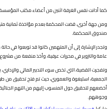
كما أدانت نفس الغرفة اثنين من أعضاء مكتب المؤسسة بالحبس النافذ لمدة 10 أشهر، و
ومن جهة أخرى، قضت المحكمة بعدم مؤاخذة ثمانية متهم
صندوق المحكمة.
وتجدر الإشارة إلى أن المتهمين كانوا قد توبعوا في حالة
عامة والتزوير في محررات عرفية، وأخذ منفعة من مشروع يت
وتفجرت القضية، التي تخص سوء التدبير المالي والإداري
الجمعية، اسليغوة والعموري، حيث تم فتح تحقيق من طرف
وجوههم.
شاركها.
فيسبوك
تويتر
بينتيريست
لينكدإن
البريد الإلكتروني
تيلقرام
وا