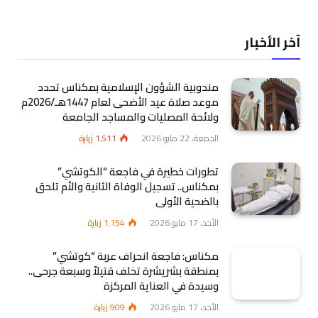
آخر الأخبار
مندوبية الشؤون الإسلامية بمكناس تحدد
موعد صلاة عيد الأضحى لعام 1447هـ/2026م
ولائحة المصليات والمساجد الجامعة
الجمعة، 22 مايو 2026
1٬511
زيارة
تطورات خطيرة في فاجعة “الكوتشي”
بمكناس.. تسجيل الوفاة الثانية والأم تلحق
بالضحية الأولى
الأحد، 17 مايو 2026
1٬154
زيارة
مكناس: فاجعة انحراف عربة “كوتشي”
بمنطقة بشريشرة تخلف قتيلاً وسبعة جرحى..
وسيدة في العناية المركزة
الأحد، 17 مايو 2026
909
زيارة