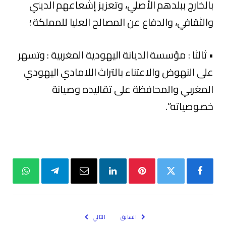
بالخارج ببلدهم الأصلي، وتعزيز إشعاعهم الديني
والثقافي، والدفاع عن المصالح العليا للمملكة ؛
• ثالثا : مؤسسة الديانة اليهودية المغربية : وتسهر
على النهوض والاعتناء بالتراث اللامادي اليهودي
المغربي والمحافظة على تقاليده وصيانة
خصوصياته”.
فيسبوك
تويتر
بينتيريست
لينكدإن
البريد
تيلقرام
واتساب
الإلكتروني
السابق
التالي