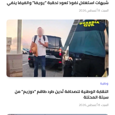
شبهات استغلال نفوذ تعود لحقبة “يويفا” والفيفا ينفي
السبت، 8 أغسطس 2026
وطنية
النقابة الوطنية للصحافة تُدين طرد طاقم “دوزيم” من
سبتة المحتلة
السبت، 8 أغسطس 2026